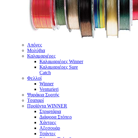
Απόχες
Μολύβια
Καλαμαριέρες
Καλαμαριέρες Winner
Καλαμαριέρες Sure
Catch
Φελλοί
Winner
Venturieri
Ψαράκια Συρτής
Τσαπαρί
Προϊόντα WINNER
Στριφτάρια
Διάφορα Στόπερ
Χάντρες
Αξεσουάρ
Τσάντες