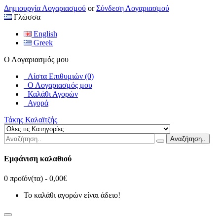
Δημιουργία Λογαριασμού
or
Σύνδεση Λογαριασμού
Γλώσσα
English
Greek
Ο Λογαριασμός μου
Λίστα Επιθυμιών (0)
Ο Λογαριασμός μου
Καλάθι Αγορών
Αγορά
Τάκης Καλαϊτζής
Αναζήτηση..
Εμφάνιση καλαθιού
0 προϊόν(τα) - 0,00€
Το καλάθι αγορών είναι άδειο!