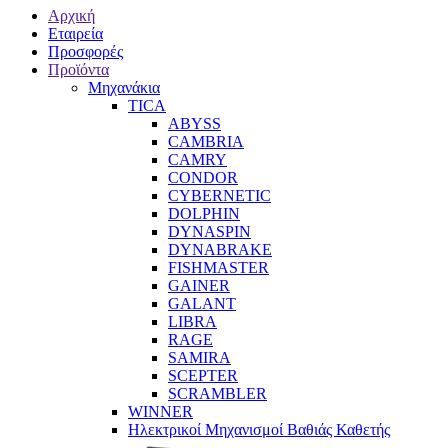
Αρχική
Εταιρεία
Προσφορές
Προϊόντα
Μηχανάκια
TICA
ABYSS
CAMBRIA
CAMRY
CONDOR
CYBERNETIC
DOLPHIN
DYNASPIN
DYNABRAKE
FISHMASTER
GAINER
GALANT
LIBRA
RAGE
SAMIRA
SCEPTER
SCRAMBLER
WINNER
Ηλεκτρικοί Μηχανισμοί Βαθιάς Καθετής