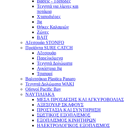
Βάσεις - Τρίποδες
Τεχνητά για λίμνες και
ποτάμια
Χταποδιέρες
Jig
Θήκες Καλαμιών
Ζώνες
BAIT
Αξεσουάρ STONFO
Προϊόντα SURE CATCH
Αξεσουάρ
Παρελκόμενα
Τεχνητά Δολώματα
Αγκίστρια Jig
Τσαπαρί
Βαλιτσάκια Plastica Panaro
Τεχνητά Δολώματα WAKI
Οδηγοί Pacific Bay
ΝΑΥΤΙΛΙΑΚΑ
ΜΕΣΑ ΠΡΟΣΔΕΣΗΣ ΚΑΙ ΑΓΚΥΡΟΒΟΛΙΑΣ
ΑΞΕΣΟΥΑΡ ΣΚΑΦΟΥΣ
ΠΡΟΣΤΑΣΙΑ ΚΑΙ ΣΥΝΤΗΡΗΣΗ
ΣΩΣΤΙΚΟΣ ΕΞΟΠΛΙΣΜΟΣ
ΕΞΟΠΛΙΣΜΟΣ ΚΙΝΗΤΗΡΩΝ
ΗΛΕΚΤΡΟΛΟΓΙΚΟΣ ΕΞΟΠΛΙΣΜΟΣ