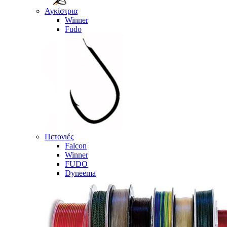
Αγκίστρια
Winner
Fudo
Πετονιές
Falcon
Winner
FUDO
Dyneema