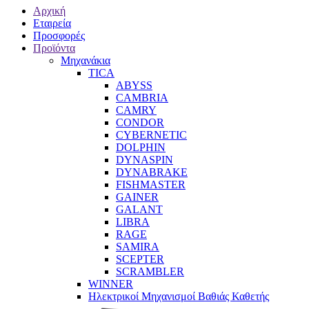
Αρχική
Εταιρεία
Προσφορές
Προϊόντα
Μηχανάκια
TICA
ABYSS
CAMBRIA
CAMRY
CONDOR
CYBERNETIC
DOLPHIN
DYNASPIN
DYNABRAKE
FISHMASTER
GAINER
GALANT
LIBRA
RAGE
SAMIRA
SCEPTER
SCRAMBLER
WINNER
Ηλεκτρικοί Μηχανισμοί Βαθιάς Καθετής