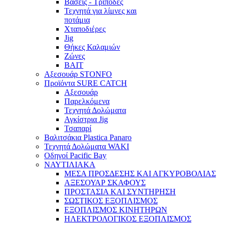
Βάσεις - Τρίποδες
Τεχνητά για λίμνες και
ποτάμια
Χταποδιέρες
Jig
Θήκες Καλαμιών
Ζώνες
BAIT
Αξεσουάρ STONFO
Προϊόντα SURE CATCH
Αξεσουάρ
Παρελκόμενα
Τεχνητά Δολώματα
Αγκίστρια Jig
Τσαπαρί
Βαλιτσάκια Plastica Panaro
Τεχνητά Δολώματα WAKI
Οδηγοί Pacific Bay
ΝΑΥΤΙΛΙΑΚΑ
ΜΕΣΑ ΠΡΟΣΔΕΣΗΣ ΚΑΙ ΑΓΚΥΡΟΒΟΛΙΑΣ
ΑΞΕΣΟΥΑΡ ΣΚΑΦΟΥΣ
ΠΡΟΣΤΑΣΙΑ ΚΑΙ ΣΥΝΤΗΡΗΣΗ
ΣΩΣΤΙΚΟΣ ΕΞΟΠΛΙΣΜΟΣ
ΕΞΟΠΛΙΣΜΟΣ ΚΙΝΗΤΗΡΩΝ
ΗΛΕΚΤΡΟΛΟΓΙΚΟΣ ΕΞΟΠΛΙΣΜΟΣ