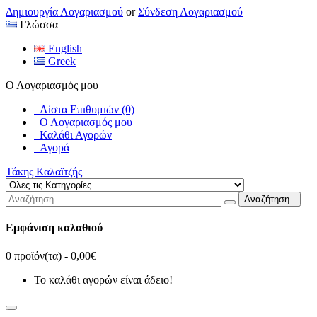
Δημιουργία Λογαριασμού
or
Σύνδεση Λογαριασμού
Γλώσσα
English
Greek
Ο Λογαριασμός μου
Λίστα Επιθυμιών (0)
Ο Λογαριασμός μου
Καλάθι Αγορών
Αγορά
Τάκης Καλαϊτζής
Αναζήτηση..
Εμφάνιση καλαθιού
0 προϊόν(τα) - 0,00€
Το καλάθι αγορών είναι άδειο!