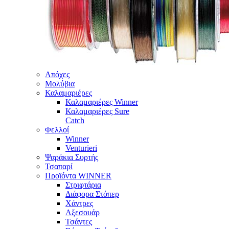
Απόχες
Μολύβια
Καλαμαριέρες
Καλαμαριέρες Winner
Καλαμαριέρες Sure
Catch
Φελλοί
Winner
Venturieri
Ψαράκια Συρτής
Τσαπαρί
Προϊόντα WINNER
Στριφτάρια
Διάφορα Στόπερ
Χάντρες
Αξεσουάρ
Τσάντες