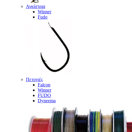
Αγκίστρια
Winner
Fudo
Πετονιές
Falcon
Winner
FUDO
Dyneema