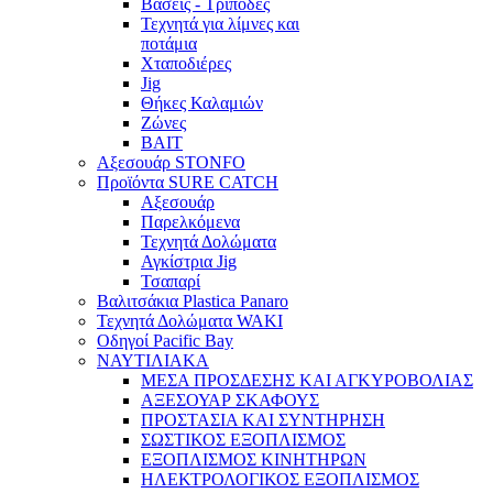
Βάσεις - Τρίποδες
Τεχνητά για λίμνες και
ποτάμια
Χταποδιέρες
Jig
Θήκες Καλαμιών
Ζώνες
BAIT
Αξεσουάρ STONFO
Προϊόντα SURE CATCH
Αξεσουάρ
Παρελκόμενα
Τεχνητά Δολώματα
Αγκίστρια Jig
Τσαπαρί
Βαλιτσάκια Plastica Panaro
Τεχνητά Δολώματα WAKI
Οδηγοί Pacific Bay
ΝΑΥΤΙΛΙΑΚΑ
ΜΕΣΑ ΠΡΟΣΔΕΣΗΣ ΚΑΙ ΑΓΚΥΡΟΒΟΛΙΑΣ
ΑΞΕΣΟΥΑΡ ΣΚΑΦΟΥΣ
ΠΡΟΣΤΑΣΙΑ ΚΑΙ ΣΥΝΤΗΡΗΣΗ
ΣΩΣΤΙΚΟΣ ΕΞΟΠΛΙΣΜΟΣ
ΕΞΟΠΛΙΣΜΟΣ ΚΙΝΗΤΗΡΩΝ
ΗΛΕΚΤΡΟΛΟΓΙΚΟΣ ΕΞΟΠΛΙΣΜΟΣ