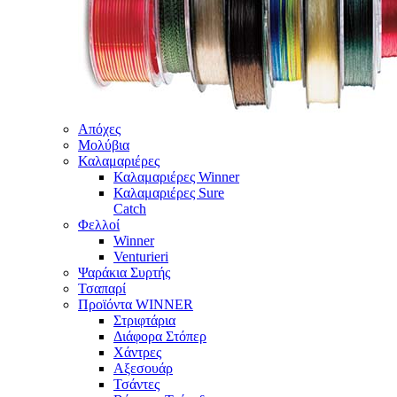
Απόχες
Μολύβια
Καλαμαριέρες
Καλαμαριέρες Winner
Καλαμαριέρες Sure
Catch
Φελλοί
Winner
Venturieri
Ψαράκια Συρτής
Τσαπαρί
Προϊόντα WINNER
Στριφτάρια
Διάφορα Στόπερ
Χάντρες
Αξεσουάρ
Τσάντες