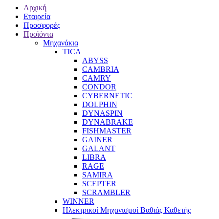
Αρχική
Εταιρεία
Προσφορές
Προϊόντα
Μηχανάκια
TICA
ABYSS
CAMBRIA
CAMRY
CONDOR
CYBERNETIC
DOLPHIN
DYNASPIN
DYNABRAKE
FISHMASTER
GAINER
GALANT
LIBRA
RAGE
SAMIRA
SCEPTER
SCRAMBLER
WINNER
Ηλεκτρικοί Μηχανισμοί Βαθιάς Καθετής