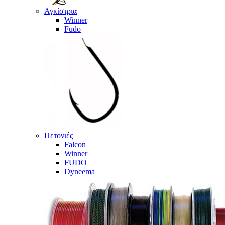
Αγκίστρια
Winner
Fudo
Πετονιές
Falcon
Winner
FUDO
Dyneema