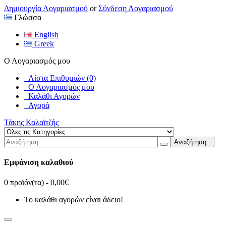
Δημιουργία Λογαριασμού
or
Σύνδεση Λογαριασμού
Γλώσσα
English
Greek
Ο Λογαριασμός μου
Λίστα Επιθυμιών (0)
Ο Λογαριασμός μου
Καλάθι Αγορών
Αγορά
Τάκης Καλαϊτζής
Αναζήτηση..
Εμφάνιση καλαθιού
0 προϊόν(τα) - 0,00€
Το καλάθι αγορών είναι άδειο!