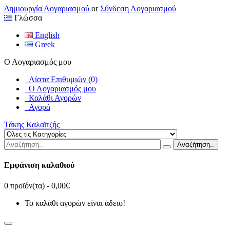
Δημιουργία Λογαριασμού
or
Σύνδεση Λογαριασμού
Γλώσσα
English
Greek
Ο Λογαριασμός μου
Λίστα Επιθυμιών (0)
Ο Λογαριασμός μου
Καλάθι Αγορών
Αγορά
Τάκης Καλαϊτζής
Αναζήτηση..
Εμφάνιση καλαθιού
0 προϊόν(τα) - 0,00€
Το καλάθι αγορών είναι άδειο!