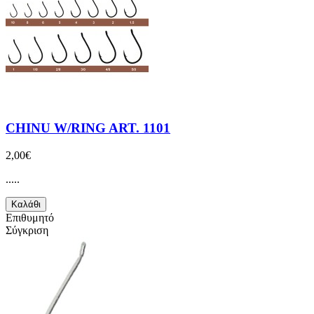
CHINU W/RING ART. 1101
2,00€
.....
Καλάθι
Επιθυμητό
Σύγκριση