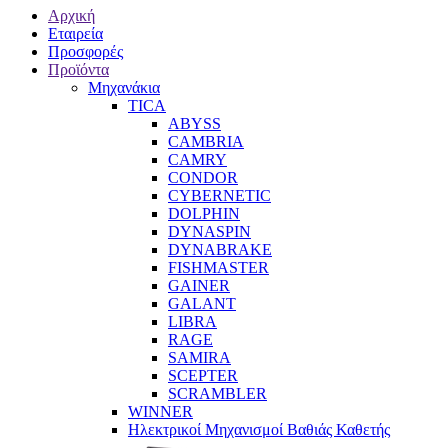
Αρχική
Εταιρεία
Προσφορές
Προϊόντα
Μηχανάκια
TICA
ABYSS
CAMBRIA
CAMRY
CONDOR
CYBERNETIC
DOLPHIN
DYNASPIN
DYNABRAKE
FISHMASTER
GAINER
GALANT
LIBRA
RAGE
SAMIRA
SCEPTER
SCRAMBLER
WINNER
Ηλεκτρικοί Μηχανισμοί Βαθιάς Καθετής