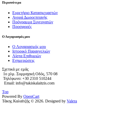
Περισσότερα
Ευρετήριο Κατασκευαστών
Αγορά Δωροεπιταγής
Πρόγραμμα Συνεργατών
Προσφορές
Ο Λογαριασμός μου
Ο Λογαριασμός μου
Ιστορικό Παραγγελιών
Λίστα Επιθυμιών
Ενημερώσεις
Σχετικά με εμάς
1o χλμ. Συμμαχική Οδός, 570 08
Τηλέφωνο: +30 2310 510244
Email: info@takiskalaitzis.com
Top
Powered By
OpenCart
Τάκης Καλαϊτζής © 2026. Designed by
Valera