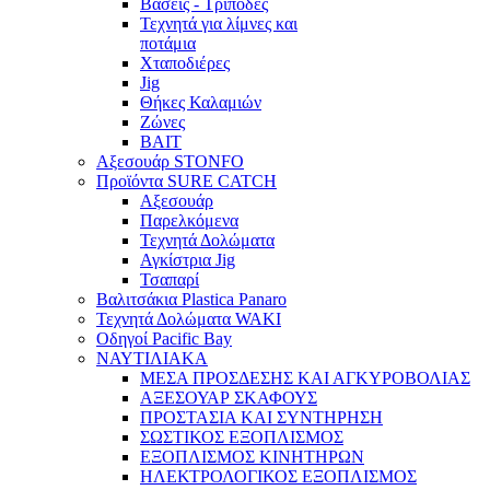
Βάσεις - Τρίποδες
Τεχνητά για λίμνες και
ποτάμια
Χταποδιέρες
Jig
Θήκες Καλαμιών
Ζώνες
BAIT
Αξεσουάρ STONFO
Προϊόντα SURE CATCH
Αξεσουάρ
Παρελκόμενα
Τεχνητά Δολώματα
Αγκίστρια Jig
Τσαπαρί
Βαλιτσάκια Plastica Panaro
Τεχνητά Δολώματα WAKI
Οδηγοί Pacific Bay
ΝΑΥΤΙΛΙΑΚΑ
ΜΕΣΑ ΠΡΟΣΔΕΣΗΣ ΚΑΙ ΑΓΚΥΡΟΒΟΛΙΑΣ
ΑΞΕΣΟΥΑΡ ΣΚΑΦΟΥΣ
ΠΡΟΣΤΑΣΙΑ ΚΑΙ ΣΥΝΤΗΡΗΣΗ
ΣΩΣΤΙΚΟΣ ΕΞΟΠΛΙΣΜΟΣ
ΕΞΟΠΛΙΣΜΟΣ ΚΙΝΗΤΗΡΩΝ
ΗΛΕΚΤΡΟΛΟΓΙΚΟΣ ΕΞΟΠΛΙΣΜΟΣ