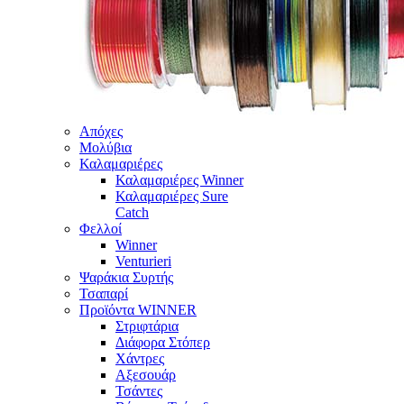
Απόχες
Μολύβια
Καλαμαριέρες
Καλαμαριέρες Winner
Καλαμαριέρες Sure
Catch
Φελλοί
Winner
Venturieri
Ψαράκια Συρτής
Τσαπαρί
Προϊόντα WINNER
Στριφτάρια
Διάφορα Στόπερ
Χάντρες
Αξεσουάρ
Τσάντες