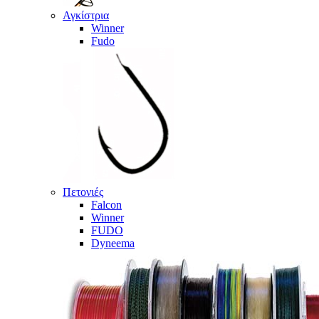
Αγκίστρια
Winner
Fudo
Πετονιές
Falcon
Winner
FUDO
Dyneema