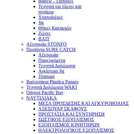
Βάσεις - Τρίποδες
Τεχνητά για λίμνες και
ποτάμια
Χταποδιέρες
Jig
Θήκες Καλαμιών
Ζώνες
BAIT
Αξεσουάρ STONFO
Προϊόντα SURE CATCH
Αξεσουάρ
Παρελκόμενα
Τεχνητά Δολώματα
Αγκίστρια Jig
Τσαπαρί
Βαλιτσάκια Plastica Panaro
Τεχνητά Δολώματα WAKI
Οδηγοί Pacific Bay
ΝΑΥΤΙΛΙΑΚΑ
ΜΕΣΑ ΠΡΟΣΔΕΣΗΣ ΚΑΙ ΑΓΚΥΡΟΒΟΛΙΑΣ
ΑΞΕΣΟΥΑΡ ΣΚΑΦΟΥΣ
ΠΡΟΣΤΑΣΙΑ ΚΑΙ ΣΥΝΤΗΡΗΣΗ
ΣΩΣΤΙΚΟΣ ΕΞΟΠΛΙΣΜΟΣ
ΕΞΟΠΛΙΣΜΟΣ ΚΙΝΗΤΗΡΩΝ
ΗΛΕΚΤΡΟΛΟΓΙΚΟΣ ΕΞΟΠΛΙΣΜΟΣ