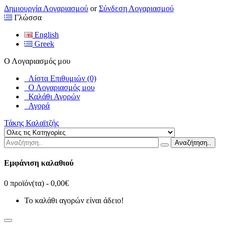
Δημιουργία Λογαριασμού
or
Σύνδεση Λογαριασμού
Γλώσσα
English
Greek
Ο Λογαριασμός μου
Λίστα Επιθυμιών (0)
Ο Λογαριασμός μου
Καλάθι Αγορών
Αγορά
Τάκης Καλαϊτζής
Αναζήτηση..
Εμφάνιση καλαθιού
0 προϊόν(τα) - 0,00€
Το καλάθι αγορών είναι άδειο!