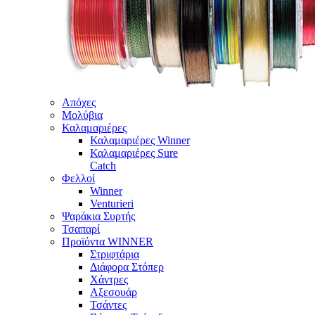
Απόχες
Μολύβια
Καλαμαριέρες
Καλαμαριέρες Winner
Καλαμαριέρες Sure
Catch
Φελλοί
Winner
Venturieri
Ψαράκια Συρτής
Τσαπαρί
Προϊόντα WINNER
Στριφτάρια
Διάφορα Στόπερ
Χάντρες
Αξεσουάρ
Τσάντες