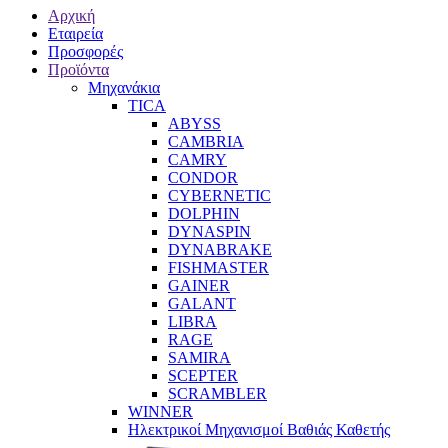
Αρχική
Εταιρεία
Προσφορές
Προϊόντα
Μηχανάκια
TICA
ABYSS
CAMBRIA
CAMRY
CONDOR
CYBERNETIC
DOLPHIN
DYNASPIN
DYNABRAKE
FISHMASTER
GAINER
GALANT
LIBRA
RAGE
SAMIRA
SCEPTER
SCRAMBLER
WINNER
Ηλεκτρικοί Μηχανισμοί Βαθιάς Καθετής