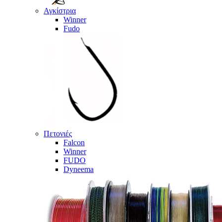
Αγκίστρια
Winner
Fudo
Πετονιές
Falcon
Winner
FUDO
Dyneema