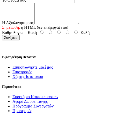
Το Όνομα σας
Η Αξιολόγηση σας
Σημείωση:
η HTML δεν επεξεργάζεται!
Βαθμολογία
Κακή
Καλή
Συνέχεια
Εξυπηρέτηση Πελατών
Επικοινωνήστε μαζί μας
Επιστροφές
Χάρτης Ιστότοπου
Περισσότερα
Ευρετήριο Κατασκευαστών
Αγορά Δωροεπιταγής
Πρόγραμμα Συνεργατών
Προσφορές