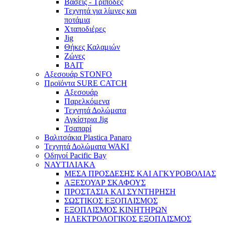
Βάσεις - Τρίποδες
Τεχνητά για λίμνες και
ποτάμια
Χταποδιέρες
Jig
Θήκες Καλαμιών
Ζώνες
BAIT
Αξεσουάρ STONFO
Προϊόντα SURE CATCH
Αξεσουάρ
Παρελκόμενα
Τεχνητά Δολώματα
Αγκίστρια Jig
Τσαπαρί
Βαλιτσάκια Plastica Panaro
Τεχνητά Δολώματα WAKI
Οδηγοί Pacific Bay
ΝΑΥΤΙΛΙΑΚΑ
ΜΕΣΑ ΠΡΟΣΔΕΣΗΣ ΚΑΙ ΑΓΚΥΡΟΒΟΛΙΑΣ
ΑΞΕΣΟΥΑΡ ΣΚΑΦΟΥΣ
ΠΡΟΣΤΑΣΙΑ ΚΑΙ ΣΥΝΤΗΡΗΣΗ
ΣΩΣΤΙΚΟΣ ΕΞΟΠΛΙΣΜΟΣ
ΕΞΟΠΛΙΣΜΟΣ ΚΙΝΗΤΗΡΩΝ
ΗΛΕΚΤΡΟΛΟΓΙΚΟΣ ΕΞΟΠΛΙΣΜΟΣ