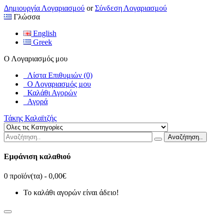
Δημιουργία Λογαριασμού
or
Σύνδεση Λογαριασμού
Γλώσσα
English
Greek
Ο Λογαριασμός μου
Λίστα Επιθυμιών (0)
Ο Λογαριασμός μου
Καλάθι Αγορών
Αγορά
Τάκης Καλαϊτζής
Αναζήτηση..
Εμφάνιση καλαθιού
0 προϊόν(τα) - 0,00€
Το καλάθι αγορών είναι άδειο!