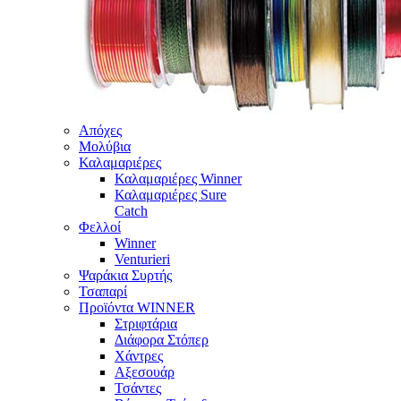
Απόχες
Μολύβια
Καλαμαριέρες
Καλαμαριέρες Winner
Καλαμαριέρες Sure
Catch
Φελλοί
Winner
Venturieri
Ψαράκια Συρτής
Τσαπαρί
Προϊόντα WINNER
Στριφτάρια
Διάφορα Στόπερ
Χάντρες
Αξεσουάρ
Τσάντες