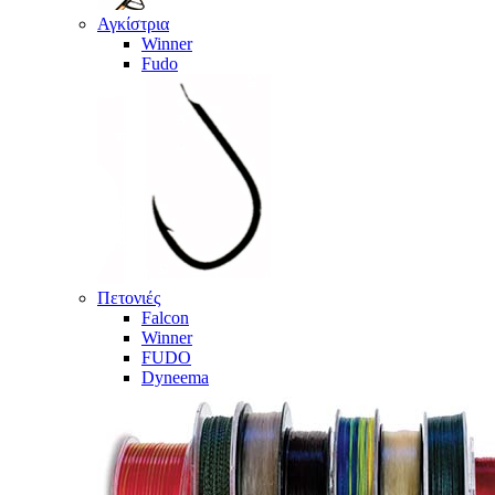
Αγκίστρια
Winner
Fudo
Πετονιές
Falcon
Winner
FUDO
Dyneema