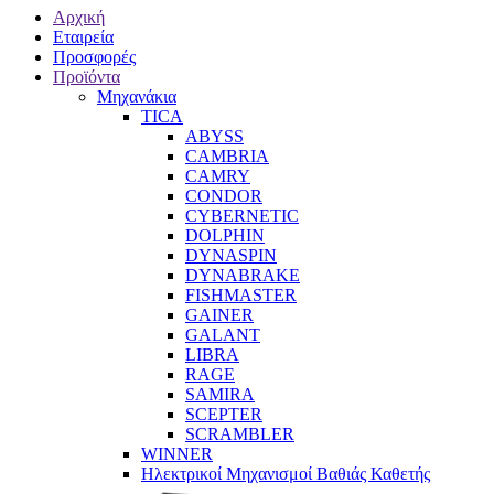
Αρχική
Εταιρεία
Προσφορές
Προϊόντα
Μηχανάκια
TICA
ABYSS
CAMBRIA
CAMRY
CONDOR
CYBERNETIC
DOLPHIN
DYNASPIN
DYNABRAKE
FISHMASTER
GAINER
GALANT
LIBRA
RAGE
SAMIRA
SCEPTER
SCRAMBLER
WINNER
Ηλεκτρικοί Μηχανισμοί Βαθιάς Καθετής