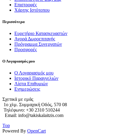
Επιστροφές
Χάρτης Ιστότοπου
Περισσότερα
Ευρετήριο Κατασκευαστών
Αγορά Δωροεπιταγής
Πρόγραμμα Συνεργατών
Προσφορές
Ο Λογαριασμός μου
Ο Λογαριασμός μου
Ιστορικό Παραγγελιών
Λίστα Επιθυμιών
Ενημερώσεις
Σχετικά με εμάς
1o χλμ. Συμμαχική Οδός, 570 08
Τηλέφωνο: +30 2310 510244
Email: info@takiskalaitzis.com
Top
Powered By
OpenCart