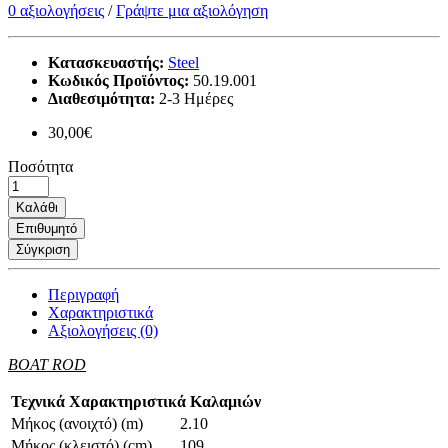
0 αξιολογήσεις
/
Γράψτε μια αξιολόγηση
Κατασκευαστής:
Steel
Κωδικός Προϊόντος:
50.19.001
Διαθεσιμότητα:
2-3 Ημέρες
30,00€
Ποσότητα
Καλάθι
Επιθυμητό
Σύγκριση
Περιγραφή
Χαρακτηριστικά
Αξιολογήσεις (0)
BOAT ROD
Τεχνικά Χαρακτηριστικά Καλαμιών
Μήκος (ανοιχτό) (m)
2.10
Μήκος (κλειστό) (cm)
109