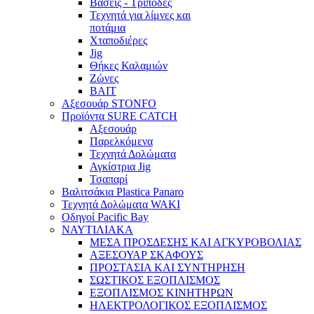
Βάσεις - Τρίποδες
Τεχνητά για λίμνες και
ποτάμια
Χταποδιέρες
Jig
Θήκες Καλαμιών
Ζώνες
BAIT
Αξεσουάρ STONFO
Προϊόντα SURE CATCH
Αξεσουάρ
Παρελκόμενα
Τεχνητά Δολώματα
Αγκίστρια Jig
Τσαπαρί
Βαλιτσάκια Plastica Panaro
Τεχνητά Δολώματα WAKI
Οδηγοί Pacific Bay
ΝΑΥΤΙΛΙΑΚΑ
ΜΕΣΑ ΠΡΟΣΔΕΣΗΣ ΚΑΙ ΑΓΚΥΡΟΒΟΛΙΑΣ
ΑΞΕΣΟΥΑΡ ΣΚΑΦΟΥΣ
ΠΡΟΣΤΑΣΙΑ ΚΑΙ ΣΥΝΤΗΡΗΣΗ
ΣΩΣΤΙΚΟΣ ΕΞΟΠΛΙΣΜΟΣ
ΕΞΟΠΛΙΣΜΟΣ ΚΙΝΗΤΗΡΩΝ
ΗΛΕΚΤΡΟΛΟΓΙΚΟΣ ΕΞΟΠΛΙΣΜΟΣ