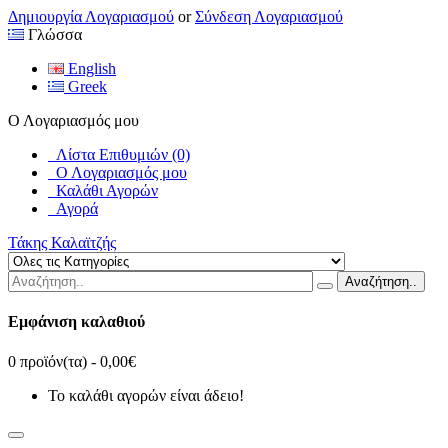
Δημιουργία Λογαριασμού
or
Σύνδεση Λογαριασμού
Γλώσσα
English
Greek
Ο Λογαριασμός μου
Λίστα Επιθυμιών (0)
Ο Λογαριασμός μου
Καλάθι Αγορών
Αγορά
Τάκης Καλαϊτζής
Αναζήτηση..
Εμφάνιση καλαθιού
0 προϊόν(τα) - 0,00€
Το καλάθι αγορών είναι άδειο!