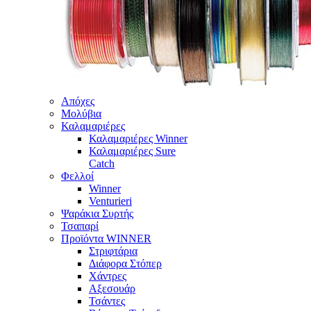
Απόχες
Μολύβια
Καλαμαριέρες
Καλαμαριέρες Winner
Καλαμαριέρες Sure
Catch
Φελλοί
Winner
Venturieri
Ψαράκια Συρτής
Τσαπαρί
Προϊόντα WINNER
Στριφτάρια
Διάφορα Στόπερ
Χάντρες
Αξεσουάρ
Τσάντες