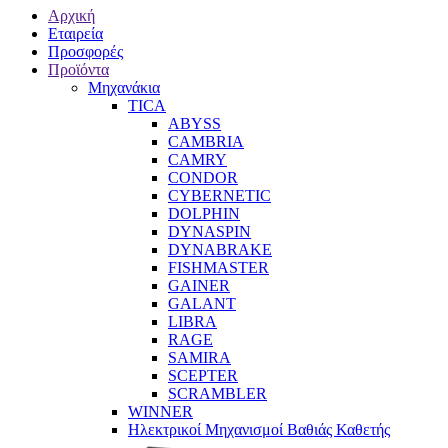
Αρχική
Εταιρεία
Προσφορές
Προϊόντα
Μηχανάκια
TICA
ABYSS
CAMBRIA
CAMRY
CONDOR
CYBERNETIC
DOLPHIN
DYNASPIN
DYNABRAKE
FISHMASTER
GAINER
GALANT
LIBRA
RAGE
SAMIRA
SCEPTER
SCRAMBLER
WINNER
Ηλεκτρικοί Μηχανισμοί Βαθιάς Καθετής