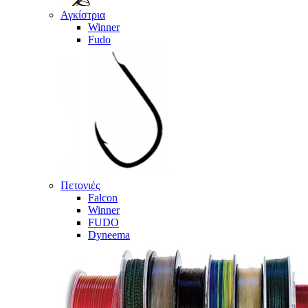
Αγκίστρια
Winner
Fudo
Πετονιές
Falcon
Winner
FUDO
Dyneema