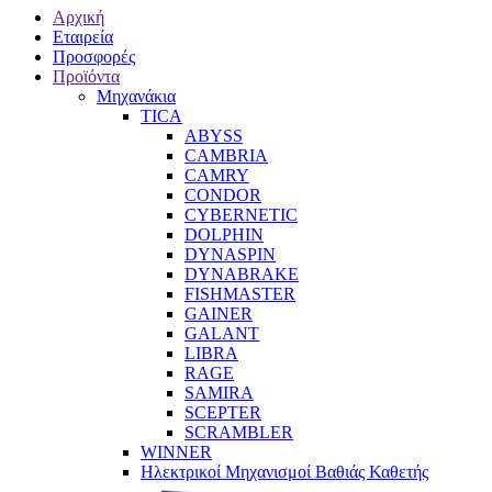
Αρχική
Εταιρεία
Προσφορές
Προϊόντα
Μηχανάκια
TICA
ABYSS
CAMBRIA
CAMRY
CONDOR
CYBERNETIC
DOLPHIN
DYNASPIN
DYNABRAKE
FISHMASTER
GAINER
GALANT
LIBRA
RAGE
SAMIRA
SCEPTER
SCRAMBLER
WINNER
Ηλεκτρικοί Μηχανισμοί Βαθιάς Καθετής