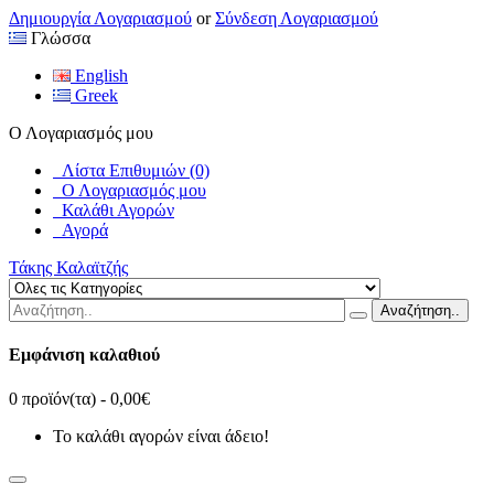
Δημιουργία Λογαριασμού
or
Σύνδεση Λογαριασμού
Γλώσσα
English
Greek
Ο Λογαριασμός μου
Λίστα Επιθυμιών (0)
Ο Λογαριασμός μου
Καλάθι Αγορών
Αγορά
Τάκης Καλαϊτζής
Αναζήτηση..
Εμφάνιση καλαθιού
0 προϊόν(τα) - 0,00€
Το καλάθι αγορών είναι άδειο!