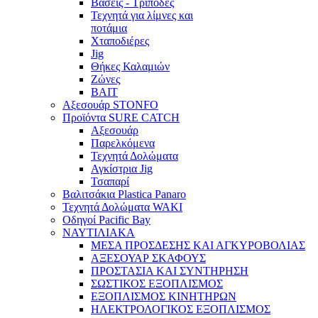
Βάσεις - Τρίποδες
Τεχνητά για λίμνες και
ποτάμια
Χταποδιέρες
Jig
Θήκες Καλαμιών
Ζώνες
BAIT
Αξεσουάρ STONFO
Προϊόντα SURE CATCH
Αξεσουάρ
Παρελκόμενα
Τεχνητά Δολώματα
Αγκίστρια Jig
Τσαπαρί
Βαλιτσάκια Plastica Panaro
Τεχνητά Δολώματα WAKI
Οδηγοί Pacific Bay
ΝΑΥΤΙΛΙΑΚΑ
ΜΕΣΑ ΠΡΟΣΔΕΣΗΣ ΚΑΙ ΑΓΚΥΡΟΒΟΛΙΑΣ
ΑΞΕΣΟΥΑΡ ΣΚΑΦΟΥΣ
ΠΡΟΣΤΑΣΙΑ ΚΑΙ ΣΥΝΤΗΡΗΣΗ
ΣΩΣΤΙΚΟΣ ΕΞΟΠΛΙΣΜΟΣ
ΕΞΟΠΛΙΣΜΟΣ ΚΙΝΗΤΗΡΩΝ
ΗΛΕΚΤΡΟΛΟΓΙΚΟΣ ΕΞΟΠΛΙΣΜΟΣ