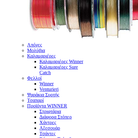
Απόχες
Μολύβια
Καλαμαριέρες
Καλαμαριέρες Winner
Καλαμαριέρες Sure
Catch
Φελλοί
Winner
Venturieri
Ψαράκια Συρτής
Τσαπαρί
Προϊόντα WINNER
Στριφτάρια
Διάφορα Στόπερ
Χάντρες
Αξεσουάρ
Τσάντες