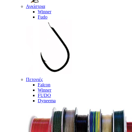
Αγκίστρια
Winner
Fudo
Πετονιές
Falcon
Winner
FUDO
Dyneema