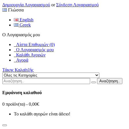
Δημιουργία Λογαριασμού
or
Σύνδεση Λογαριασμού
Γλώσσα
English
Greek
Ο Λογαριασμός μου
Λίστα Επιθυμιών (0)
Ο Λογαριασμός μου
Καλάθι Αγορών
Αγορά
Τάκης Καλαϊτζής
Αναζήτηση..
Εμφάνιση καλαθιού
0 προϊόν(τα) - 0,00€
Το καλάθι αγορών είναι άδειο!