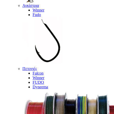
Αγκίστρια
Winner
Fudo
Πετονιές
Falcon
Winner
FUDO
Dyneema