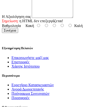
Η Αξιολόγηση σας
Σημείωση:
η HTML δεν επεξεργάζεται!
Βαθμολογία
Κακή
Καλή
Συνέχεια
Εξυπηρέτηση Πελατών
Επικοινωνήστε μαζί μας
Επιστροφές
Χάρτης Ιστότοπου
Περισσότερα
Ευρετήριο Κατασκευαστών
Αγορά Δωροεπιταγής
Πρόγραμμα Συνεργατών
Προσφορές