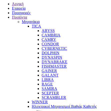
Αρχική
Εταιρεία
Προσφορές
Προϊόντα
Μηχανάκια
TICA
ABYSS
CAMBRIA
CAMRY
CONDOR
CYBERNETIC
DOLPHIN
DYNASPIN
DYNABRAKE
FISHMASTER
GAINER
GALANT
LIBRA
RAGE
SAMIRA
SCEPTER
SCRAMBLER
WINNER
Ηλεκτρικοί Μηχανισμοί Βαθιάς Καθετής