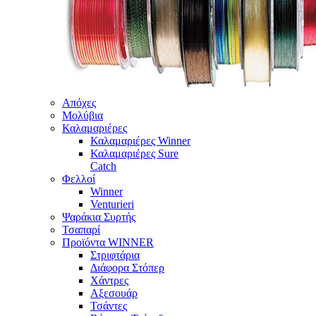
Απόχες
Μολύβια
Καλαμαριέρες
Καλαμαριέρες Winner
Καλαμαριέρες Sure
Catch
Φελλοί
Winner
Venturieri
Ψαράκια Συρτής
Τσαπαρί
Προϊόντα WINNER
Στριφτάρια
Διάφορα Στόπερ
Χάντρες
Αξεσουάρ
Τσάντες