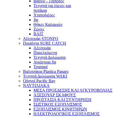
Βάσεις - Τρίποδες
Τεχνητά για λίμνες και
ποτάμια
Χταποδιέρες
Jig
Θήκες Καλαμιών
Ζώνες
BAIT
Αξεσουάρ STONFO
Προϊόντα SURE CATCH
Αξεσουάρ
Παρελκόμενα
Τεχνητά Δολώματα
Αγκίστρια Jig
Τσαπαρί
Βαλιτσάκια Plastica Panaro
Τεχνητά Δολώματα WAKI
Οδηγοί Pacific Bay
ΝΑΥΤΙΛΙΑΚΑ
ΜΕΣΑ ΠΡΟΣΔΕΣΗΣ ΚΑΙ ΑΓΚΥΡΟΒΟΛΙΑΣ
ΑΞΕΣΟΥΑΡ ΣΚΑΦΟΥΣ
ΠΡΟΣΤΑΣΙΑ ΚΑΙ ΣΥΝΤΗΡΗΣΗ
ΣΩΣΤΙΚΟΣ ΕΞΟΠΛΙΣΜΟΣ
ΕΞΟΠΛΙΣΜΟΣ ΚΙΝΗΤΗΡΩΝ
ΗΛΕΚΤΡΟΛΟΓΙΚΟΣ ΕΞΟΠΛΙΣΜΟΣ