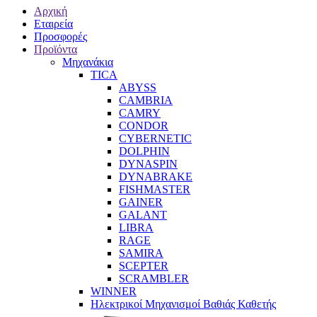
Αρχική
Εταιρεία
Προσφορές
Προϊόντα
Μηχανάκια
TICA
ABYSS
CAMBRIA
CAMRY
CONDOR
CYBERNETIC
DOLPHIN
DYNASPIN
DYNABRAKE
FISHMASTER
GAINER
GALANT
LIBRA
RAGE
SAMIRA
SCEPTER
SCRAMBLER
WINNER
Ηλεκτρικοί Μηχανισμοί Βαθιάς Καθετής