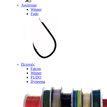
Αγκίστρια
Winner
Fudo
Πετονιές
Falcon
Winner
FUDO
Dyneema