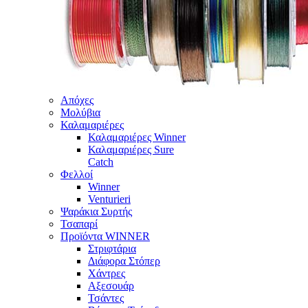
Απόχες
Μολύβια
Καλαμαριέρες
Καλαμαριέρες Winner
Καλαμαριέρες Sure
Catch
Φελλοί
Winner
Venturieri
Ψαράκια Συρτής
Τσαπαρί
Προϊόντα WINNER
Στριφτάρια
Διάφορα Στόπερ
Χάντρες
Αξεσουάρ
Τσάντες