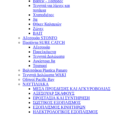
Βάσεις - Τρίποδες
Τεχνητά για λίμνες και
ποτάμια
Χταποδιέρες
Jig
Θήκες Καλαμιών
Ζώνες
BAIT
Αξεσουάρ STONFO
Προϊόντα SURE CATCH
Αξεσουάρ
Παρελκόμενα
Τεχνητά Δολώματα
Αγκίστρια Jig
Τσαπαρί
Βαλιτσάκια Plastica Panaro
Τεχνητά Δολώματα WAKI
Οδηγοί Pacific Bay
ΝΑΥΤΙΛΙΑΚΑ
ΜΕΣΑ ΠΡΟΣΔΕΣΗΣ ΚΑΙ ΑΓΚΥΡΟΒΟΛΙΑΣ
ΑΞΕΣΟΥΑΡ ΣΚΑΦΟΥΣ
ΠΡΟΣΤΑΣΙΑ ΚΑΙ ΣΥΝΤΗΡΗΣΗ
ΣΩΣΤΙΚΟΣ ΕΞΟΠΛΙΣΜΟΣ
ΕΞΟΠΛΙΣΜΟΣ ΚΙΝΗΤΗΡΩΝ
ΗΛΕΚΤΡΟΛΟΓΙΚΟΣ ΕΞΟΠΛΙΣΜΟΣ