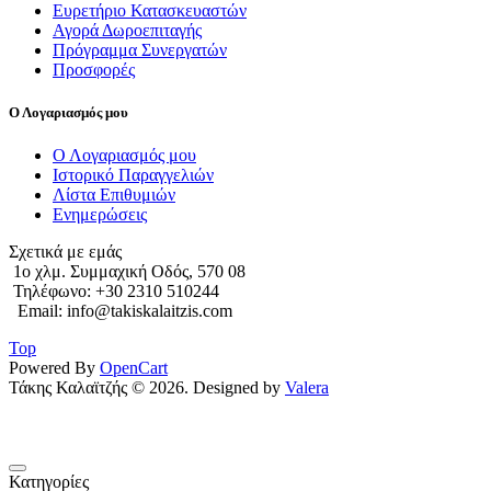
Ευρετήριο Κατασκευαστών
Αγορά Δωροεπιταγής
Πρόγραμμα Συνεργατών
Προσφορές
Ο Λογαριασμός μου
Ο Λογαριασμός μου
Ιστορικό Παραγγελιών
Λίστα Επιθυμιών
Ενημερώσεις
Σχετικά με εμάς
1o χλμ. Συμμαχική Οδός, 570 08
Τηλέφωνο: +30 2310 510244
Email: info@takiskalaitzis.com
Top
Powered By
OpenCart
Τάκης Καλαϊτζής © 2026. Designed by
Valera
Κατηγορίες