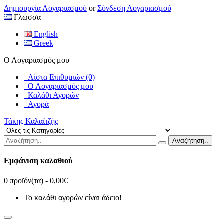
Δημιουργία Λογαριασμού
or
Σύνδεση Λογαριασμού
Γλώσσα
English
Greek
Ο Λογαριασμός μου
Λίστα Επιθυμιών (0)
Ο Λογαριασμός μου
Καλάθι Αγορών
Αγορά
Τάκης Καλαϊτζής
Αναζήτηση..
Εμφάνιση καλαθιού
0 προϊόν(τα) - 0,00€
Το καλάθι αγορών είναι άδειο!