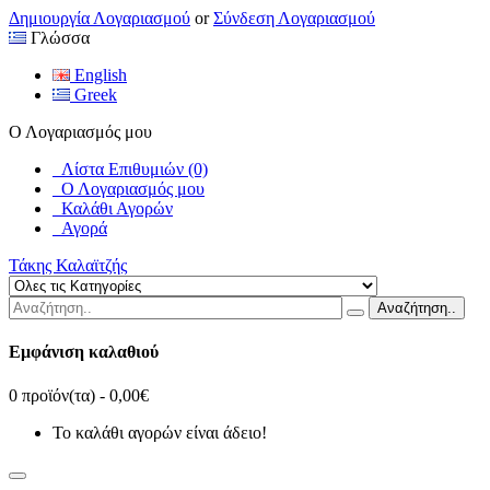
Δημιουργία Λογαριασμού
or
Σύνδεση Λογαριασμού
Γλώσσα
English
Greek
Ο Λογαριασμός μου
Λίστα Επιθυμιών (0)
Ο Λογαριασμός μου
Καλάθι Αγορών
Αγορά
Τάκης Καλαϊτζής
Αναζήτηση..
Εμφάνιση καλαθιού
0 προϊόν(τα) - 0,00€
Το καλάθι αγορών είναι άδειο!