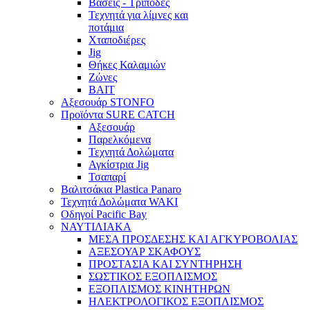
Βάσεις - Τρίποδες
Τεχνητά για λίμνες και
ποτάμια
Χταποδιέρες
Jig
Θήκες Καλαμιών
Ζώνες
BAIT
Αξεσουάρ STONFO
Προϊόντα SURE CATCH
Αξεσουάρ
Παρελκόμενα
Τεχνητά Δολώματα
Αγκίστρια Jig
Τσαπαρί
Βαλιτσάκια Plastica Panaro
Τεχνητά Δολώματα WAKI
Οδηγοί Pacific Bay
ΝΑΥΤΙΛΙΑΚΑ
ΜΕΣΑ ΠΡΟΣΔΕΣΗΣ ΚΑΙ ΑΓΚΥΡΟΒΟΛΙΑΣ
ΑΞΕΣΟΥΑΡ ΣΚΑΦΟΥΣ
ΠΡΟΣΤΑΣΙΑ ΚΑΙ ΣΥΝΤΗΡΗΣΗ
ΣΩΣΤΙΚΟΣ ΕΞΟΠΛΙΣΜΟΣ
ΕΞΟΠΛΙΣΜΟΣ ΚΙΝΗΤΗΡΩΝ
ΗΛΕΚΤΡΟΛΟΓΙΚΟΣ ΕΞΟΠΛΙΣΜΟΣ