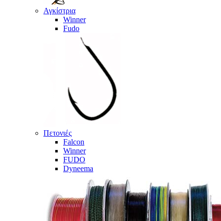
Αγκίστρια
Winner
Fudo
Πετονιές
Falcon
Winner
FUDO
Dyneema