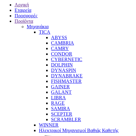
Αρχική
Εταιρεία
Προσφορές
Προϊόντα
Μηχανάκια
TICA
ABYSS
CAMBRIA
CAMRY
CONDOR
CYBERNETIC
DOLPHIN
DYNASPIN
DYNABRAKE
FISHMASTER
GAINER
GALANT
LIBRA
RAGE
SAMIRA
SCEPTER
SCRAMBLER
WINNER
Ηλεκτρικοί Μηχανισμοί Βαθιάς Καθετής