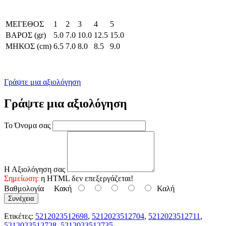
ΜΕΓΕΘΟΣ
1
2
3
4
5
ΒΑΡΟΣ (gr)
5.0
7.0
10.0
12.5
15.0
ΜΗΚΟΣ (cm)
6.5
7.0
8.0
8.5
9.0
Γράψτε μια αξιολόγηση
Γράψτε μια αξιολόγηση
Το Όνομα σας
Η Αξιολόγηση σας
Σημείωση:
η HTML δεν επεξεργάζεται!
Βαθμολογία
Κακή
Καλή
Συνέχεια
Ετικέτες:
5212023512698
,
5212023512704
,
5212023512711
,
5212023512728
,
5212023512735