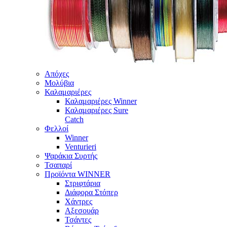
Απόχες
Μολύβια
Καλαμαριέρες
Καλαμαριέρες Winner
Καλαμαριέρες Sure
Catch
Φελλοί
Winner
Venturieri
Ψαράκια Συρτής
Τσαπαρί
Προϊόντα WINNER
Στριφτάρια
Διάφορα Στόπερ
Χάντρες
Αξεσουάρ
Τσάντες