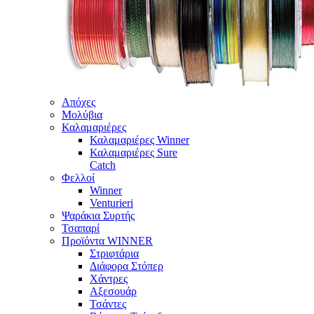
Απόχες
Μολύβια
Καλαμαριέρες
Καλαμαριέρες Winner
Καλαμαριέρες Sure
Catch
Φελλοί
Winner
Venturieri
Ψαράκια Συρτής
Τσαπαρί
Προϊόντα WINNER
Στριφτάρια
Διάφορα Στόπερ
Χάντρες
Αξεσουάρ
Τσάντες