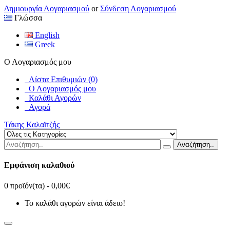
Δημιουργία Λογαριασμού
or
Σύνδεση Λογαριασμού
Γλώσσα
English
Greek
Ο Λογαριασμός μου
Λίστα Επιθυμιών (0)
Ο Λογαριασμός μου
Καλάθι Αγορών
Αγορά
Τάκης Καλαϊτζής
Αναζήτηση..
Εμφάνιση καλαθιού
0 προϊόν(τα) - 0,00€
Το καλάθι αγορών είναι άδειο!