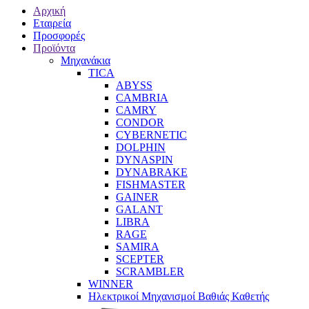
Αρχική
Εταιρεία
Προσφορές
Προϊόντα
Μηχανάκια
TICA
ABYSS
CAMBRIA
CAMRY
CONDOR
CYBERNETIC
DOLPHIN
DYNASPIN
DYNABRAKE
FISHMASTER
GAINER
GALANT
LIBRA
RAGE
SAMIRA
SCEPTER
SCRAMBLER
WINNER
Ηλεκτρικοί Μηχανισμοί Βαθιάς Καθετής