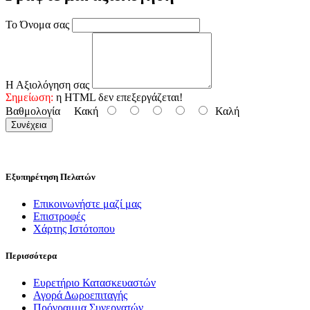
Το Όνομα σας
Η Αξιολόγηση σας
Σημείωση:
η HTML δεν επεξεργάζεται!
Βαθμολογία
Κακή
Καλή
Συνέχεια
Εξυπηρέτηση Πελατών
Επικοινωνήστε μαζί μας
Επιστροφές
Χάρτης Ιστότοπου
Περισσότερα
Ευρετήριο Κατασκευαστών
Αγορά Δωροεπιταγής
Πρόγραμμα Συνεργατών