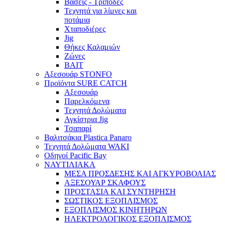
Βάσεις - Τρίποδες
Τεχνητά για λίμνες και
ποτάμια
Χταποδιέρες
Jig
Θήκες Καλαμιών
Ζώνες
BAIT
Αξεσουάρ STONFO
Προϊόντα SURE CATCH
Αξεσουάρ
Παρελκόμενα
Τεχνητά Δολώματα
Αγκίστρια Jig
Τσαπαρί
Βαλιτσάκια Plastica Panaro
Τεχνητά Δολώματα WAKI
Οδηγοί Pacific Bay
ΝΑΥΤΙΛΙΑΚΑ
ΜΕΣΑ ΠΡΟΣΔΕΣΗΣ ΚΑΙ ΑΓΚΥΡΟΒΟΛΙΑΣ
ΑΞΕΣΟΥΑΡ ΣΚΑΦΟΥΣ
ΠΡΟΣΤΑΣΙΑ ΚΑΙ ΣΥΝΤΗΡΗΣΗ
ΣΩΣΤΙΚΟΣ ΕΞΟΠΛΙΣΜΟΣ
ΕΞΟΠΛΙΣΜΟΣ ΚΙΝΗΤΗΡΩΝ
ΗΛΕΚΤΡΟΛΟΓΙΚΟΣ ΕΞΟΠΛΙΣΜΟΣ