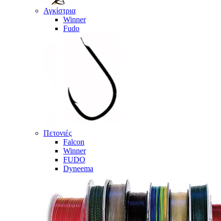
Αγκίστρια
Winner
Fudo
Πετονιές
Falcon
Winner
FUDO
Dyneema