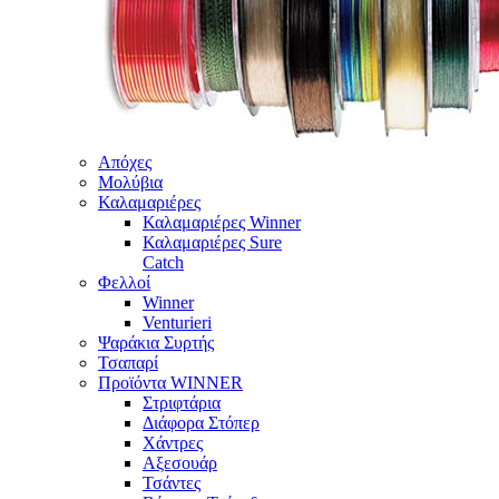
Απόχες
Μολύβια
Καλαμαριέρες
Καλαμαριέρες Winner
Καλαμαριέρες Sure
Catch
Φελλοί
Winner
Venturieri
Ψαράκια Συρτής
Τσαπαρί
Προϊόντα WINNER
Στριφτάρια
Διάφορα Στόπερ
Χάντρες
Αξεσουάρ
Τσάντες