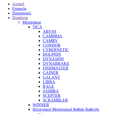
Αρχική
Εταιρεία
Προσφορές
Προϊόντα
Μηχανάκια
TICA
ABYSS
CAMBRIA
CAMRY
CONDOR
CYBERNETIC
DOLPHIN
DYNASPIN
DYNABRAKE
FISHMASTER
GAINER
GALANT
LIBRA
RAGE
SAMIRA
SCEPTER
SCRAMBLER
WINNER
Ηλεκτρικοί Μηχανισμοί Βαθιάς Καθετής