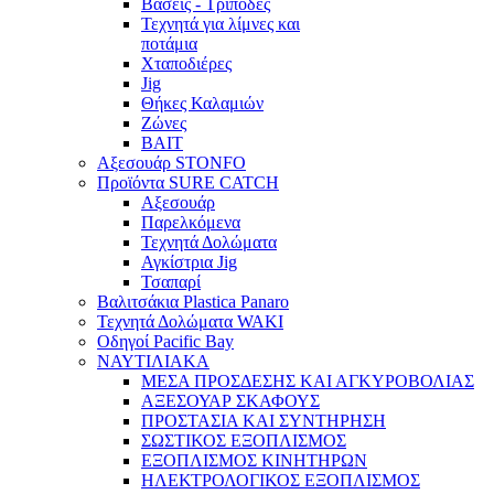
Βάσεις - Τρίποδες
Τεχνητά για λίμνες και
ποτάμια
Χταποδιέρες
Jig
Θήκες Καλαμιών
Ζώνες
BAIT
Αξεσουάρ STONFO
Προϊόντα SURE CATCH
Αξεσουάρ
Παρελκόμενα
Τεχνητά Δολώματα
Αγκίστρια Jig
Τσαπαρί
Βαλιτσάκια Plastica Panaro
Τεχνητά Δολώματα WAKI
Οδηγοί Pacific Bay
ΝΑΥΤΙΛΙΑΚΑ
ΜΕΣΑ ΠΡΟΣΔΕΣΗΣ ΚΑΙ ΑΓΚΥΡΟΒΟΛΙΑΣ
ΑΞΕΣΟΥΑΡ ΣΚΑΦΟΥΣ
ΠΡΟΣΤΑΣΙΑ ΚΑΙ ΣΥΝΤΗΡΗΣΗ
ΣΩΣΤΙΚΟΣ ΕΞΟΠΛΙΣΜΟΣ
ΕΞΟΠΛΙΣΜΟΣ ΚΙΝΗΤΗΡΩΝ
ΗΛΕΚΤΡΟΛΟΓΙΚΟΣ ΕΞΟΠΛΙΣΜΟΣ