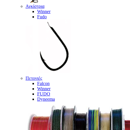
Αγκίστρια
Winner
Fudo
Πετονιές
Falcon
Winner
FUDO
Dyneema