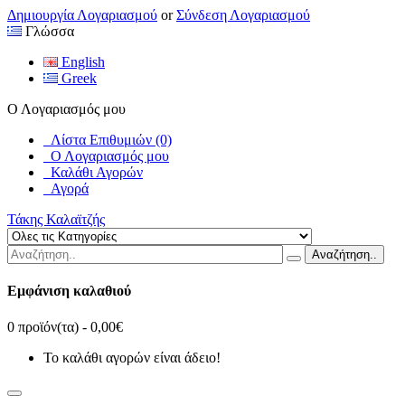
Δημιουργία Λογαριασμού
or
Σύνδεση Λογαριασμού
Γλώσσα
English
Greek
Ο Λογαριασμός μου
Λίστα Επιθυμιών (0)
Ο Λογαριασμός μου
Καλάθι Αγορών
Αγορά
Τάκης Καλαϊτζής
Αναζήτηση..
Εμφάνιση καλαθιού
0 προϊόν(τα) - 0,00€
Το καλάθι αγορών είναι άδειο!