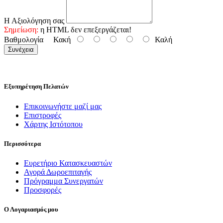
Η Αξιολόγηση σας
Σημείωση:
η HTML δεν επεξεργάζεται!
Βαθμολογία
Κακή
Καλή
Συνέχεια
Εξυπηρέτηση Πελατών
Επικοινωνήστε μαζί μας
Επιστροφές
Χάρτης Ιστότοπου
Περισσότερα
Ευρετήριο Κατασκευαστών
Αγορά Δωροεπιταγής
Πρόγραμμα Συνεργατών
Προσφορές
Ο Λογαριασμός μου