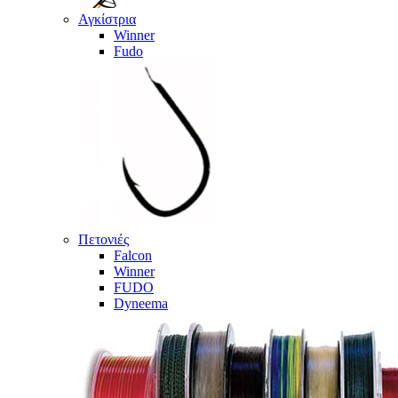
Αγκίστρια
Winner
Fudo
Πετονιές
Falcon
Winner
FUDO
Dyneema