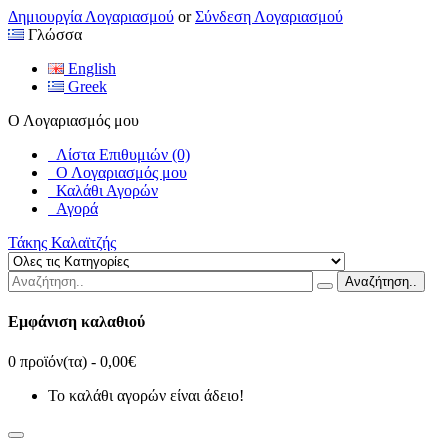
Δημιουργία Λογαριασμού
or
Σύνδεση Λογαριασμού
Γλώσσα
English
Greek
Ο Λογαριασμός μου
Λίστα Επιθυμιών (0)
Ο Λογαριασμός μου
Καλάθι Αγορών
Αγορά
Τάκης Καλαϊτζής
Αναζήτηση..
Εμφάνιση καλαθιού
0 προϊόν(τα) - 0,00€
Το καλάθι αγορών είναι άδειο!