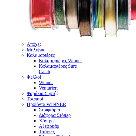
Απόχες
Μολύβια
Καλαμαριέρες
Καλαμαριέρες Winner
Καλαμαριέρες Sure
Catch
Φελλοί
Winner
Venturieri
Ψαράκια Συρτής
Τσαπαρί
Προϊόντα WINNER
Στριφτάρια
Διάφορα Στόπερ
Χάντρες
Αξεσουάρ
Τσάντες