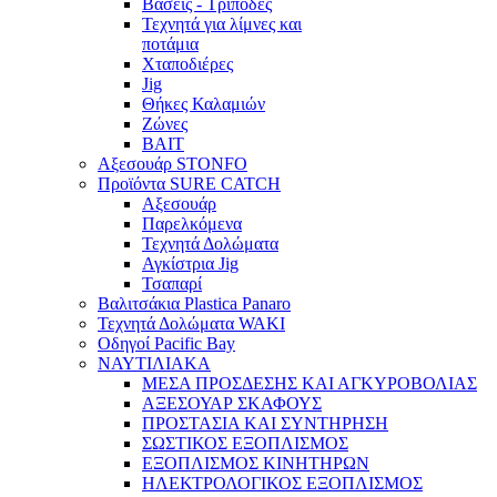
Βάσεις - Τρίποδες
Τεχνητά για λίμνες και
ποτάμια
Χταποδιέρες
Jig
Θήκες Καλαμιών
Ζώνες
BAIT
Αξεσουάρ STONFO
Προϊόντα SURE CATCH
Αξεσουάρ
Παρελκόμενα
Τεχνητά Δολώματα
Αγκίστρια Jig
Τσαπαρί
Βαλιτσάκια Plastica Panaro
Τεχνητά Δολώματα WAKI
Οδηγοί Pacific Bay
ΝΑΥΤΙΛΙΑΚΑ
ΜΕΣΑ ΠΡΟΣΔΕΣΗΣ ΚΑΙ ΑΓΚΥΡΟΒΟΛΙΑΣ
ΑΞΕΣΟΥΑΡ ΣΚΑΦΟΥΣ
ΠΡΟΣΤΑΣΙΑ ΚΑΙ ΣΥΝΤΗΡΗΣΗ
ΣΩΣΤΙΚΟΣ ΕΞΟΠΛΙΣΜΟΣ
ΕΞΟΠΛΙΣΜΟΣ ΚΙΝΗΤΗΡΩΝ
ΗΛΕΚΤΡΟΛΟΓΙΚΟΣ ΕΞΟΠΛΙΣΜΟΣ