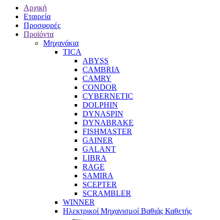
Αρχική
Εταιρεία
Προσφορές
Προϊόντα
Μηχανάκια
TICA
ABYSS
CAMBRIA
CAMRY
CONDOR
CYBERNETIC
DOLPHIN
DYNASPIN
DYNABRAKE
FISHMASTER
GAINER
GALANT
LIBRA
RAGE
SAMIRA
SCEPTER
SCRAMBLER
WINNER
Ηλεκτρικοί Μηχανισμοί Βαθιάς Καθετής