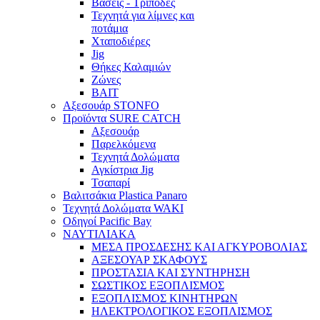
Βάσεις - Τρίποδες
Τεχνητά για λίμνες και
ποτάμια
Χταποδιέρες
Jig
Θήκες Καλαμιών
Ζώνες
BAIT
Αξεσουάρ STONFO
Προϊόντα SURE CATCH
Αξεσουάρ
Παρελκόμενα
Τεχνητά Δολώματα
Αγκίστρια Jig
Τσαπαρί
Βαλιτσάκια Plastica Panaro
Τεχνητά Δολώματα WAKI
Οδηγοί Pacific Bay
ΝΑΥΤΙΛΙΑΚΑ
ΜΕΣΑ ΠΡΟΣΔΕΣΗΣ ΚΑΙ ΑΓΚΥΡΟΒΟΛΙΑΣ
ΑΞΕΣΟΥΑΡ ΣΚΑΦΟΥΣ
ΠΡΟΣΤΑΣΙΑ ΚΑΙ ΣΥΝΤΗΡΗΣΗ
ΣΩΣΤΙΚΟΣ ΕΞΟΠΛΙΣΜΟΣ
ΕΞΟΠΛΙΣΜΟΣ ΚΙΝΗΤΗΡΩΝ
ΗΛΕΚΤΡΟΛΟΓΙΚΟΣ ΕΞΟΠΛΙΣΜΟΣ