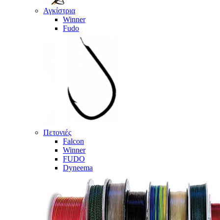
Αγκίστρια
Winner
Fudo
Πετονιές
Falcon
Winner
FUDO
Dyneema