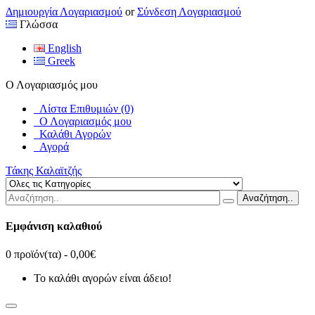
Δημιουργία Λογαριασμού
or
Σύνδεση Λογαριασμού
Γλώσσα
English
Greek
Ο Λογαριασμός μου
Λίστα Επιθυμιών (0)
Ο Λογαριασμός μου
Καλάθι Αγορών
Αγορά
Τάκης Καλαϊτζής
Αναζήτηση..
Εμφάνιση καλαθιού
0 προϊόν(τα) - 0,00€
Το καλάθι αγορών είναι άδειο!