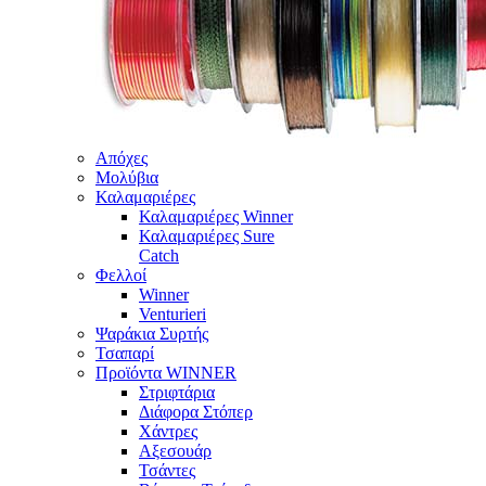
Απόχες
Μολύβια
Καλαμαριέρες
Καλαμαριέρες Winner
Καλαμαριέρες Sure
Catch
Φελλοί
Winner
Venturieri
Ψαράκια Συρτής
Τσαπαρί
Προϊόντα WINNER
Στριφτάρια
Διάφορα Στόπερ
Χάντρες
Αξεσουάρ
Τσάντες