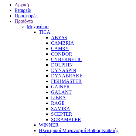
Αρχική
Εταιρεία
Προσφορές
Προϊόντα
Μηχανάκια
TICA
ABYSS
CAMBRIA
CAMRY
CONDOR
CYBERNETIC
DOLPHIN
DYNASPIN
DYNABRAKE
FISHMASTER
GAINER
GALANT
LIBRA
RAGE
SAMIRA
SCEPTER
SCRAMBLER
WINNER
Ηλεκτρικοί Μηχανισμοί Βαθιάς Καθετής