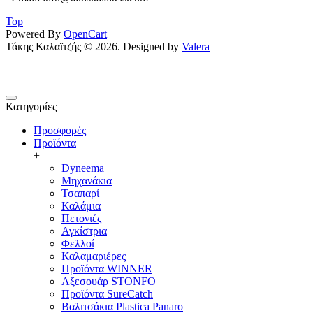
Top
Powered By
OpenCart
Τάκης Καλαϊτζής © 2026. Designed by
Valera
Κατηγορίες
Προσφορές
Προϊόντα
+
Dyneema
Μηχανάκια
Τσαπαρί
Καλάμια
Πετονιές
Αγκίστρια
Φελλοί
Καλαμαριέρες
Προϊόντα WINNER
Αξεσουάρ STONFO
Προϊόντα SureCatch
Βαλιτσάκια Plastica Panaro