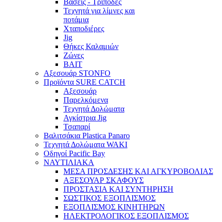
Βάσεις - Τρίποδες
Τεχνητά για λίμνες και
ποτάμια
Χταποδιέρες
Jig
Θήκες Καλαμιών
Ζώνες
BAIT
Αξεσουάρ STONFO
Προϊόντα SURE CATCH
Αξεσουάρ
Παρελκόμενα
Τεχνητά Δολώματα
Αγκίστρια Jig
Τσαπαρί
Βαλιτσάκια Plastica Panaro
Τεχνητά Δολώματα WAKI
Οδηγοί Pacific Bay
ΝΑΥΤΙΛΙΑΚΑ
ΜΕΣΑ ΠΡΟΣΔΕΣΗΣ ΚΑΙ ΑΓΚΥΡΟΒΟΛΙΑΣ
ΑΞΕΣΟΥΑΡ ΣΚΑΦΟΥΣ
ΠΡΟΣΤΑΣΙΑ ΚΑΙ ΣΥΝΤΗΡΗΣΗ
ΣΩΣΤΙΚΟΣ ΕΞΟΠΛΙΣΜΟΣ
ΕΞΟΠΛΙΣΜΟΣ ΚΙΝΗΤΗΡΩΝ
ΗΛΕΚΤΡΟΛΟΓΙΚΟΣ ΕΞΟΠΛΙΣΜΟΣ