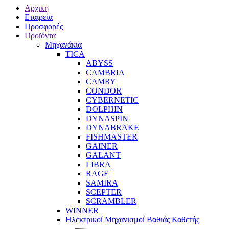
Αρχική
Εταιρεία
Προσφορές
Προϊόντα
Μηχανάκια
TICA
ABYSS
CAMBRIA
CAMRY
CONDOR
CYBERNETIC
DOLPHIN
DYNASPIN
DYNABRAKE
FISHMASTER
GAINER
GALANT
LIBRA
RAGE
SAMIRA
SCEPTER
SCRAMBLER
WINNER
Ηλεκτρικοί Μηχανισμοί Βαθιάς Καθετής