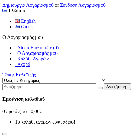
Δημιουργία Λογαριασμού
or
Σύνδεση Λογαριασμού
Γλώσσα
English
Greek
Ο Λογαριασμός μου
Λίστα Επιθυμιών (0)
Ο Λογαριασμός μου
Καλάθι Αγορών
Αγορά
Τάκης Καλαϊτζής
Αναζήτηση..
Εμφάνιση καλαθιού
0 προϊόν(τα) - 0,00€
Το καλάθι αγορών είναι άδειο!