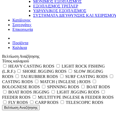
ΜΟΝΙΜΟΣ ΕΞΟΠΛΙΣΜΟΣ
ΕΞΟΠΛΙΣΜΟΣ ΤΡΕΪΛΕΡ
ΥΔΡΑΥΛΙΚΟΣ ΕΞΟΠΛΙΣΜΟΣ
ΣΥΣΤΗΜΑΤΑ ΔΙΕΥΘΥΝΣΗΣ ΚΑΙ ΧΕΙΡΙΣΜΟ
Κατάλογος
Συνεργάτες
Επικοινωνία
Προϊόντα
Καλάμια
Βελτίωση Αναζήτησης
Τύπος καλαμιού
HEAVY CASTING RODS
LIGHT ROCK FISHING
(L.R.F.)
SHORE JIGGING RODS
SLOW JIGGING
RODS
TAI RUBBER RODS
SURF CASTING RODS
CASTING RODS
MATCH ( INGLESE ) RODS
BOLOGNESE RODS
SPINNING RODS
BOAT RODS
BOAT RODS JIGGING
LIGHT JIGGING RODS
FEEDER RODS
MULTITYPE INGLESE & FEEDER RODS
FLY RODS
CARP RODS
TELESCOPIC RODS
Βελτίωση Αναζήτησης