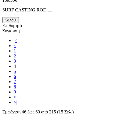
139,50€
SURF CASTING ROD.....
Καλάθι
Επιθυμητό
Σύγκριση
|<
<
1
2
3
4
5
6
7
8
9
>
>|
Εμφάνιση 46 έως 60 από 215 (15 Σελ.)