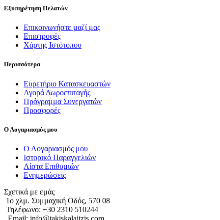
Εξυπηρέτηση Πελατών
Επικοινωνήστε μαζί μας
Επιστροφές
Χάρτης Ιστότοπου
Περισσότερα
Ευρετήριο Κατασκευαστών
Αγορά Δωροεπιταγής
Πρόγραμμα Συνεργατών
Προσφορές
Ο Λογαριασμός μου
Ο Λογαριασμός μου
Ιστορικό Παραγγελιών
Λίστα Επιθυμιών
Ενημερώσεις
Σχετικά με εμάς
1o χλμ. Συμμαχική Οδός, 570 08
Τηλέφωνο: +30 2310 510244
Email: info@takiskalaitzis.com