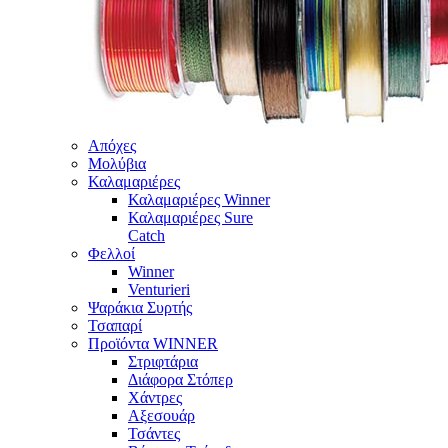
Απόχες
Μολύβια
Καλαμαριέρες
Καλαμαριέρες Winner
Καλαμαριέρες Sure
Catch
Φελλοί
Winner
Venturieri
Ψαράκια Συρτής
Τσαπαρί
Προϊόντα WINNER
Στριφτάρια
Διάφορα Στόπερ
Χάντρες
Αξεσουάρ
Τσάντες