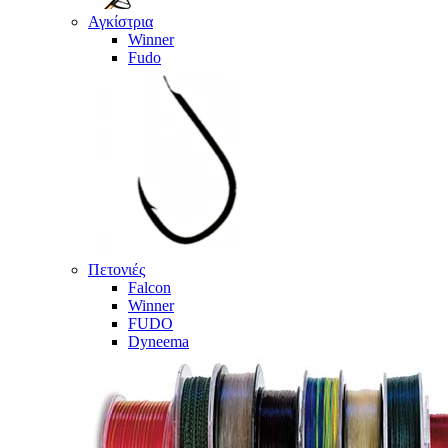
Αγκίστρια
Winner
Fudo
Πετονιές
Falcon
Winner
FUDO
Dyneema