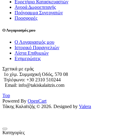
Ευρετήριο Κατασκευαστών
Αγορά Δωροεπιταγής
Πρόγραμμα Συνεργατών
Προσφορές
Ο Λογαριασμός μου
Ο Λογαριασμός μου
Ιστορικό Παραγγελιών
Λίστα Επιθυμιών
Ενημερώσεις
Σχετικά με εμάς
1o χλμ. Συμμαχική Οδός, 570 08
Τηλέφωνο: +30 2310 510244
Email: info@takiskalaitzis.com
Top
Powered By
OpenCart
Τάκης Καλαϊτζής © 2026. Designed by
Valera
Κατηγορίες