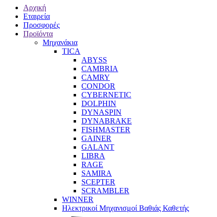
Αρχική
Εταιρεία
Προσφορές
Προϊόντα
Μηχανάκια
TICA
ABYSS
CAMBRIA
CAMRY
CONDOR
CYBERNETIC
DOLPHIN
DYNASPIN
DYNABRAKE
FISHMASTER
GAINER
GALANT
LIBRA
RAGE
SAMIRA
SCEPTER
SCRAMBLER
WINNER
Ηλεκτρικοί Μηχανισμοί Βαθιάς Καθετής