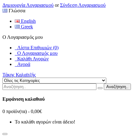
Δημιουργία Λογαριασμού
or
Σύνδεση Λογαριασμού
Γλώσσα
English
Greek
Ο Λογαριασμός μου
Λίστα Επιθυμιών (0)
Ο Λογαριασμός μου
Καλάθι Αγορών
Αγορά
Τάκης Καλαϊτζής
Αναζήτηση..
Εμφάνιση καλαθιού
0 προϊόν(τα) - 0,00€
Το καλάθι αγορών είναι άδειο!