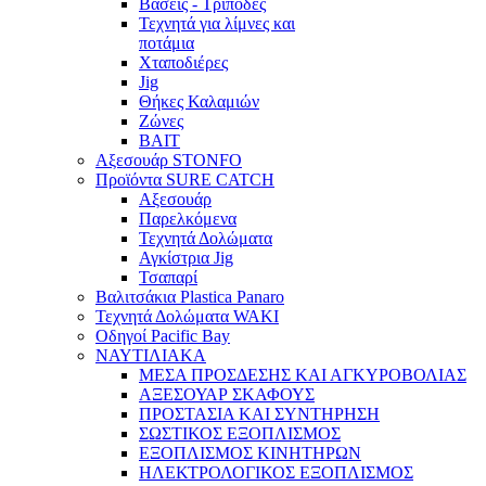
Βάσεις - Τρίποδες
Τεχνητά για λίμνες και
ποτάμια
Χταποδιέρες
Jig
Θήκες Καλαμιών
Ζώνες
BAIT
Αξεσουάρ STONFO
Προϊόντα SURE CATCH
Αξεσουάρ
Παρελκόμενα
Τεχνητά Δολώματα
Αγκίστρια Jig
Τσαπαρί
Βαλιτσάκια Plastica Panaro
Τεχνητά Δολώματα WAKI
Οδηγοί Pacific Bay
ΝΑΥΤΙΛΙΑΚΑ
ΜΕΣΑ ΠΡΟΣΔΕΣΗΣ ΚΑΙ ΑΓΚΥΡΟΒΟΛΙΑΣ
ΑΞΕΣΟΥΑΡ ΣΚΑΦΟΥΣ
ΠΡΟΣΤΑΣΙΑ ΚΑΙ ΣΥΝΤΗΡΗΣΗ
ΣΩΣΤΙΚΟΣ ΕΞΟΠΛΙΣΜΟΣ
ΕΞΟΠΛΙΣΜΟΣ ΚΙΝΗΤΗΡΩΝ
ΗΛΕΚΤΡΟΛΟΓΙΚΟΣ ΕΞΟΠΛΙΣΜΟΣ