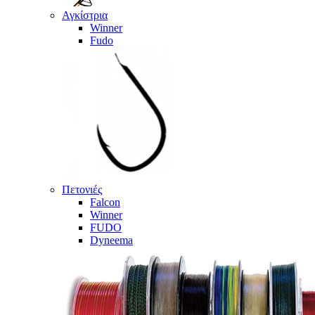
Αγκίστρια
Winner
Fudo
Πετονιές
Falcon
Winner
FUDO
Dyneema