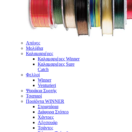
Απόχες
Μολύβια
Καλαμαριέρες
Καλαμαριέρες Winner
Καλαμαριέρες Sure
Catch
Φελλοί
Winner
Venturieri
Ψαράκια Συρτής
Τσαπαρί
Προϊόντα WINNER
Στριφτάρια
Διάφορα Στόπερ
Χάντρες
Αξεσουάρ
Τσάντες