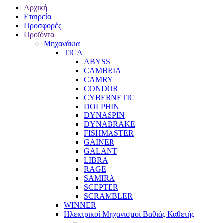
Αρχική
Εταιρεία
Προσφορές
Προϊόντα
Μηχανάκια
TICA
ABYSS
CAMBRIA
CAMRY
CONDOR
CYBERNETIC
DOLPHIN
DYNASPIN
DYNABRAKE
FISHMASTER
GAINER
GALANT
LIBRA
RAGE
SAMIRA
SCEPTER
SCRAMBLER
WINNER
Ηλεκτρικοί Μηχανισμοί Βαθιάς Καθετής