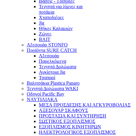
Βάσεις - Τρίποδες
Τεχνητά για λίμνες και
ποτάμια
Χταποδιέρες
Jig
Θήκες Καλαμιών
Ζώνες
BAIT
Αξεσουάρ STONFO
Προϊόντα SURE CATCH
Αξεσουάρ
Παρελκόμενα
Τεχνητά Δολώματα
Αγκίστρια Jig
Τσαπαρί
Βαλιτσάκια Plastica Panaro
Τεχνητά Δολώματα WAKI
Οδηγοί Pacific Bay
ΝΑΥΤΙΛΙΑΚΑ
ΜΕΣΑ ΠΡΟΣΔΕΣΗΣ ΚΑΙ ΑΓΚΥΡΟΒΟΛΙΑΣ
ΑΞΕΣΟΥΑΡ ΣΚΑΦΟΥΣ
ΠΡΟΣΤΑΣΙΑ ΚΑΙ ΣΥΝΤΗΡΗΣΗ
ΣΩΣΤΙΚΟΣ ΕΞΟΠΛΙΣΜΟΣ
ΕΞΟΠΛΙΣΜΟΣ ΚΙΝΗΤΗΡΩΝ
ΗΛΕΚΤΡΟΛΟΓΙΚΟΣ ΕΞΟΠΛΙΣΜΟΣ