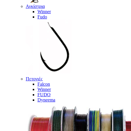
Αγκίστρια
Winner
Fudo
Πετονιές
Falcon
Winner
FUDO
Dyneema