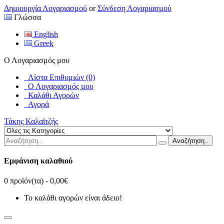
Δημιουργία Λογαριασμού
or
Σύνδεση Λογαριασμού
Γλώσσα
English
Greek
Ο Λογαριασμός μου
Λίστα Επιθυμιών (0)
Ο Λογαριασμός μου
Καλάθι Αγορών
Αγορά
Τάκης Καλαϊτζής
Αναζήτηση..
Εμφάνιση καλαθιού
0 προϊόν(τα) - 0,00€
Το καλάθι αγορών είναι άδειο!