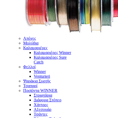
Απόχες
Μολύβια
Καλαμαριέρες
Καλαμαριέρες Winner
Καλαμαριέρες Sure
Catch
Φελλοί
Winner
Venturieri
Ψαράκια Συρτής
Τσαπαρί
Προϊόντα WINNER
Στριφτάρια
Διάφορα Στόπερ
Χάντρες
Αξεσουάρ
Τσάντες