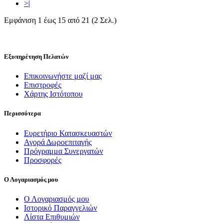
>|
Εμφάνιση 1 έως 15 από 21 (2 Σελ.)
Εξυπηρέτηση Πελατών
Επικοινωνήστε μαζί μας
Επιστροφές
Χάρτης Ιστότοπου
Περισσότερα
Ευρετήριο Κατασκευαστών
Αγορά Δωροεπιταγής
Πρόγραμμα Συνεργατών
Προσφορές
Ο Λογαριασμός μου
Ο Λογαριασμός μου
Ιστορικό Παραγγελιών
Λίστα Επιθυμιών