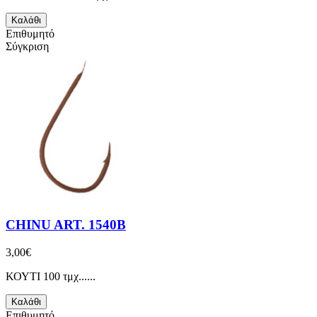
Καλάθι
Επιθυμητό
Σύγκριση
CHINU ART. 1540B
3,00€
ΚΟΥΤΙ 100 τμχ......
Καλάθι
Επιθυμητό