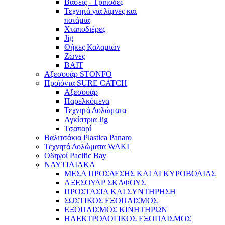
Βάσεις - Τρίποδες
Τεχνητά για λίμνες και
ποτάμια
Χταποδιέρες
Jig
Θήκες Καλαμιών
Ζώνες
BAIT
Αξεσουάρ STONFO
Προϊόντα SURE CATCH
Αξεσουάρ
Παρελκόμενα
Τεχνητά Δολώματα
Αγκίστρια Jig
Τσαπαρί
Βαλιτσάκια Plastica Panaro
Τεχνητά Δολώματα WAKI
Οδηγοί Pacific Bay
ΝΑΥΤΙΛΙΑΚΑ
ΜΕΣΑ ΠΡΟΣΔΕΣΗΣ ΚΑΙ ΑΓΚΥΡΟΒΟΛΙΑΣ
ΑΞΕΣΟΥΑΡ ΣΚΑΦΟΥΣ
ΠΡΟΣΤΑΣΙΑ ΚΑΙ ΣΥΝΤΗΡΗΣΗ
ΣΩΣΤΙΚΟΣ ΕΞΟΠΛΙΣΜΟΣ
ΕΞΟΠΛΙΣΜΟΣ ΚΙΝΗΤΗΡΩΝ
ΗΛΕΚΤΡΟΛΟΓΙΚΟΣ ΕΞΟΠΛΙΣΜΟΣ