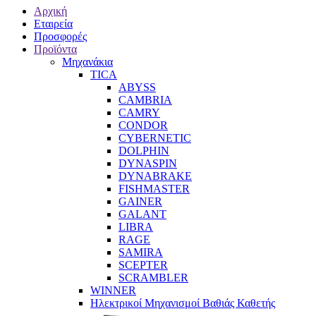
Αρχική
Εταιρεία
Προσφορές
Προϊόντα
Μηχανάκια
TICA
ABYSS
CAMBRIA
CAMRY
CONDOR
CYBERNETIC
DOLPHIN
DYNASPIN
DYNABRAKE
FISHMASTER
GAINER
GALANT
LIBRA
RAGE
SAMIRA
SCEPTER
SCRAMBLER
WINNER
Ηλεκτρικοί Μηχανισμοί Βαθιάς Καθετής