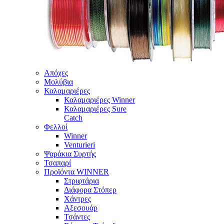
Απόχες
Μολύβια
Καλαμαριέρες
Καλαμαριέρες Winner
Καλαμαριέρες Sure
Catch
Φελλοί
Winner
Venturieri
Ψαράκια Συρτής
Τσαπαρί
Προϊόντα WINNER
Στριφτάρια
Διάφορα Στόπερ
Χάντρες
Αξεσουάρ
Τσάντες