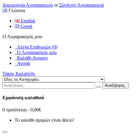
Δημιουργία Λογαριασμού
or
Σύνδεση Λογαριασμού
Γλώσσα
English
Greek
Ο Λογαριασμός μου
Λίστα Επιθυμιών (0)
Ο Λογαριασμός μου
Καλάθι Αγορών
Αγορά
Τάκης Καλαϊτζής
Αναζήτηση..
Εμφάνιση καλαθιού
0 προϊόν(τα) - 0,00€
Το καλάθι αγορών είναι άδειο!