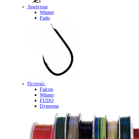
Αγκίστρια
Winner
Fudo
Πετονιές
Falcon
Winner
FUDO
Dyneema