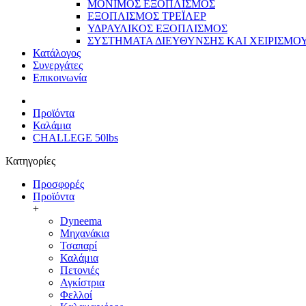
ΜΟΝΙΜΟΣ ΕΞΟΠΛΙΣΜΟΣ
ΕΞΟΠΛΙΣΜΟΣ ΤΡΕΪΛΕΡ
ΥΔΡΑΥΛΙΚΟΣ ΕΞΟΠΛΙΣΜΟΣ
ΣΥΣΤΗΜΑΤΑ ΔΙΕΥΘΥΝΣΗΣ ΚΑΙ ΧΕΙΡΙΣΜΟ
Κατάλογος
Συνεργάτες
Επικοινωνία
Προϊόντα
Καλάμια
CHALLEGE 50lbs
Κατηγορίες
Προσφορές
Προϊόντα
+
Dyneema
Μηχανάκια
Τσαπαρί
Καλάμια
Πετονιές
Αγκίστρια
Φελλοί