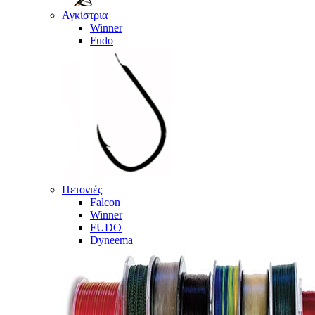
Αγκίστρια
Winner
Fudo
Πετονιές
Falcon
Winner
FUDO
Dyneema