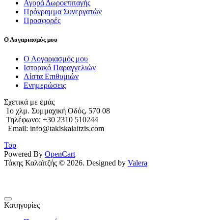
Αγορά Δωροεπιταγής
Πρόγραμμα Συνεργατών
Προσφορές
Ο Λογαριασμός μου
Ο Λογαριασμός μου
Ιστορικό Παραγγελιών
Λίστα Επιθυμιών
Ενημερώσεις
Σχετικά με εμάς
1o χλμ. Συμμαχική Οδός, 570 08
Τηλέφωνο: +30 2310 510244
Email: info@takiskalaitzis.com
Top
Powered By
OpenCart
Τάκης Καλαϊτζής © 2026. Designed by
Valera
Κατηγορίες