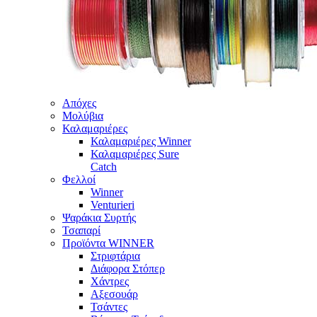
Απόχες
Μολύβια
Καλαμαριέρες
Καλαμαριέρες Winner
Καλαμαριέρες Sure
Catch
Φελλοί
Winner
Venturieri
Ψαράκια Συρτής
Τσαπαρί
Προϊόντα WINNER
Στριφτάρια
Διάφορα Στόπερ
Χάντρες
Αξεσουάρ
Τσάντες