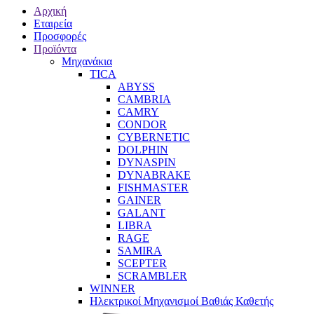
Αρχική
Εταιρεία
Προσφορές
Προϊόντα
Μηχανάκια
TICA
ABYSS
CAMBRIA
CAMRY
CONDOR
CYBERNETIC
DOLPHIN
DYNASPIN
DYNABRAKE
FISHMASTER
GAINER
GALANT
LIBRA
RAGE
SAMIRA
SCEPTER
SCRAMBLER
WINNER
Ηλεκτρικοί Μηχανισμοί Βαθιάς Καθετής