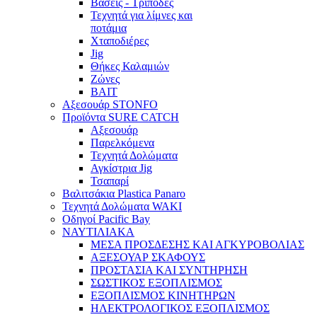
Βάσεις - Τρίποδες
Τεχνητά για λίμνες και
ποτάμια
Χταποδιέρες
Jig
Θήκες Καλαμιών
Ζώνες
BAIT
Αξεσουάρ STONFO
Προϊόντα SURE CATCH
Αξεσουάρ
Παρελκόμενα
Τεχνητά Δολώματα
Αγκίστρια Jig
Τσαπαρί
Βαλιτσάκια Plastica Panaro
Τεχνητά Δολώματα WAKI
Οδηγοί Pacific Bay
ΝΑΥΤΙΛΙΑΚΑ
ΜΕΣΑ ΠΡΟΣΔΕΣΗΣ ΚΑΙ ΑΓΚΥΡΟΒΟΛΙΑΣ
ΑΞΕΣΟΥΑΡ ΣΚΑΦΟΥΣ
ΠΡΟΣΤΑΣΙΑ ΚΑΙ ΣΥΝΤΗΡΗΣΗ
ΣΩΣΤΙΚΟΣ ΕΞΟΠΛΙΣΜΟΣ
ΕΞΟΠΛΙΣΜΟΣ ΚΙΝΗΤΗΡΩΝ
ΗΛΕΚΤΡΟΛΟΓΙΚΟΣ ΕΞΟΠΛΙΣΜΟΣ