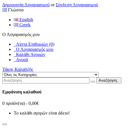
Δημιουργία Λογαριασμού
or
Σύνδεση Λογαριασμού
Γλώσσα
English
Greek
Ο Λογαριασμός μου
Λίστα Επιθυμιών (0)
Ο Λογαριασμός μου
Καλάθι Αγορών
Αγορά
Τάκης Καλαϊτζής
Αναζήτηση..
Εμφάνιση καλαθιού
0 προϊόν(τα) - 0,00€
Το καλάθι αγορών είναι άδειο!