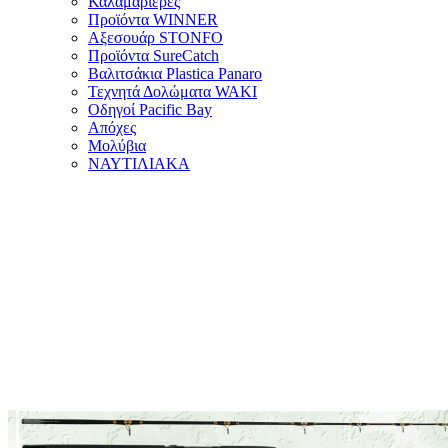
Καλαμαριέρες
Προϊόντα WINNER
Αξεσουάρ STONFO
Προϊόντα SureCatch
Βαλιτσάκια Plastica Panaro
Τεχνητά Δολώματα WAKI
Οδηγοί Pacific Bay
Απόχες
Μολύβια
ΝΑΥΤΙΛΙΑΚΑ