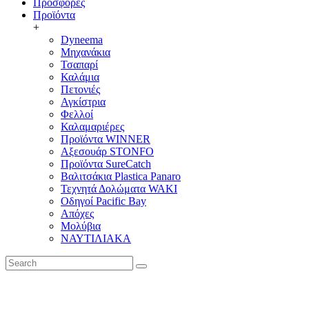
Προσφορές
Προϊόντα
+
Dyneema
Μηχανάκια
Τσαπαρί
Καλάμια
Πετονιές
Αγκίστρια
Φελλοί
Καλαμαριέρες
Προϊόντα WINNER
Αξεσουάρ STONFO
Προϊόντα SureCatch
Βαλιτσάκια Plastica Panaro
Τεχνητά Δολώματα WAKI
Οδηγοί Pacific Bay
Απόχες
Μολύβια
ΝΑΥΤΙΛΙΑΚΑ