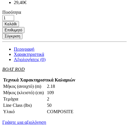
29,40€
Ποσότητα
Καλάθι
Επιθυμητό
Σύγκριση
Περιγραφή
Χαρακτηριστικά
Αξιολογήσεις (0)
BOAT ROD
Τεχνικά Χαρακτηριστικά Καλαμιών
Μήκος (ανοιχτό) (m)
2.18
Μήκος (κλειστό) (cm)
109
Τεμάχια
2
Line Class (lbs)
50
Υλικό
COMPOSITE
Γράψτε μια αξιολόγηση