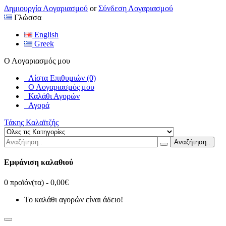
Δημιουργία Λογαριασμού
or
Σύνδεση Λογαριασμού
Γλώσσα
English
Greek
Ο Λογαριασμός μου
Λίστα Επιθυμιών (0)
Ο Λογαριασμός μου
Καλάθι Αγορών
Αγορά
Τάκης Καλαϊτζής
Αναζήτηση..
Εμφάνιση καλαθιού
0 προϊόν(τα) - 0,00€
Το καλάθι αγορών είναι άδειο!