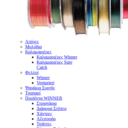
Απόχες
Μολύβια
Καλαμαριέρες
Καλαμαριέρες Winner
Καλαμαριέρες Sure
Catch
Φελλοί
Winner
Venturieri
Ψαράκια Συρτής
Τσαπαρί
Προϊόντα WINNER
Στριφτάρια
Διάφορα Στόπερ
Χάντρες
Αξεσουάρ
Τσάντες