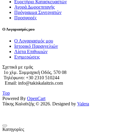
Ευρετήριο Κατασκευαστών
Αγορά Δωροεπιταγής
Πρόγραμμα Συνεργατών
Προσφορές
Ο Λογαριασμός μου
Ο Λογαριασμός μου
Ιστορικό Παραγγελιών
Λίστα Επιθυμιών
Ενημερώσεις
Σχετικά με εμάς
1o χλμ. Συμμαχική Οδός, 570 08
Τηλέφωνο: +30 2310 510244
Email: info@takiskalaitzis.com
Top
Powered By
OpenCart
Τάκης Καλαϊτζής © 2026. Designed by
Valera
Κατηγορίες