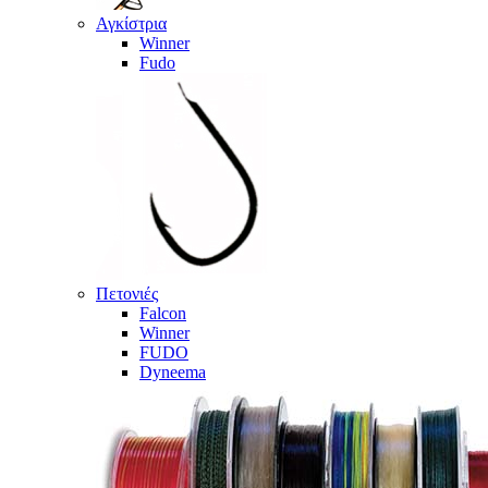
Αγκίστρια
Winner
Fudo
Πετονιές
Falcon
Winner
FUDO
Dyneema