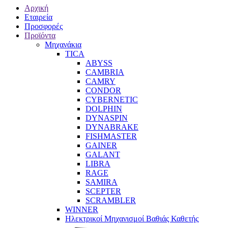
Αρχική
Εταιρεία
Προσφορές
Προϊόντα
Μηχανάκια
TICA
ABYSS
CAMBRIA
CAMRY
CONDOR
CYBERNETIC
DOLPHIN
DYNASPIN
DYNABRAKE
FISHMASTER
GAINER
GALANT
LIBRA
RAGE
SAMIRA
SCEPTER
SCRAMBLER
WINNER
Ηλεκτρικοί Μηχανισμοί Βαθιάς Καθετής