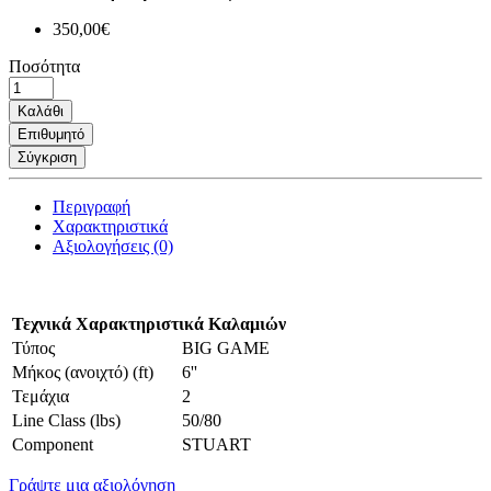
350,00€
Ποσότητα
Καλάθι
Επιθυμητό
Σύγκριση
Περιγραφή
Χαρακτηριστικά
Αξιολογήσεις (0)
Τεχνικά Χαρακτηριστικά Καλαμιών
Τύπος
BIG GAME
Μήκος (ανοιχτό) (ft)
6''
Τεμάχια
2
Line Class (lbs)
50/80
Component
STUART
Γράψτε μια αξιολόγηση