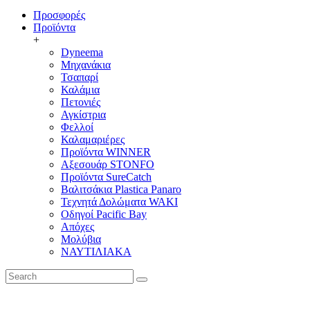
Προσφορές
Προϊόντα
+
Dyneema
Μηχανάκια
Τσαπαρί
Καλάμια
Πετονιές
Αγκίστρια
Φελλοί
Καλαμαριέρες
Προϊόντα WINNER
Αξεσουάρ STONFO
Προϊόντα SureCatch
Βαλιτσάκια Plastica Panaro
Τεχνητά Δολώματα WAKI
Οδηγοί Pacific Bay
Απόχες
Μολύβια
ΝΑΥΤΙΛΙΑΚΑ