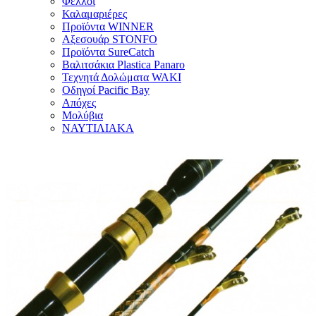
Φελλοί
Καλαμαριέρες
Προϊόντα WINNER
Αξεσουάρ STONFO
Προϊόντα SureCatch
Βαλιτσάκια Plastica Panaro
Τεχνητά Δολώματα WAKI
Οδηγοί Pacific Bay
Απόχες
Μολύβια
ΝΑΥΤΙΛΙΑΚΑ