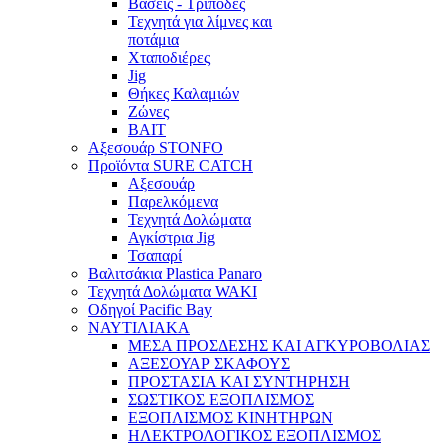
Βάσεις - Τρίποδες
Τεχνητά για λίμνες και
ποτάμια
Χταποδιέρες
Jig
Θήκες Καλαμιών
Ζώνες
BAIT
Αξεσουάρ STONFO
Προϊόντα SURE CATCH
Αξεσουάρ
Παρελκόμενα
Τεχνητά Δολώματα
Αγκίστρια Jig
Τσαπαρί
Βαλιτσάκια Plastica Panaro
Τεχνητά Δολώματα WAKI
Οδηγοί Pacific Bay
ΝΑΥΤΙΛΙΑΚΑ
ΜΕΣΑ ΠΡΟΣΔΕΣΗΣ ΚΑΙ ΑΓΚΥΡΟΒΟΛΙΑΣ
ΑΞΕΣΟΥΑΡ ΣΚΑΦΟΥΣ
ΠΡΟΣΤΑΣΙΑ ΚΑΙ ΣΥΝΤΗΡΗΣΗ
ΣΩΣΤΙΚΟΣ ΕΞΟΠΛΙΣΜΟΣ
ΕΞΟΠΛΙΣΜΟΣ ΚΙΝΗΤΗΡΩΝ
ΗΛΕΚΤΡΟΛΟΓΙΚΟΣ ΕΞΟΠΛΙΣΜΟΣ