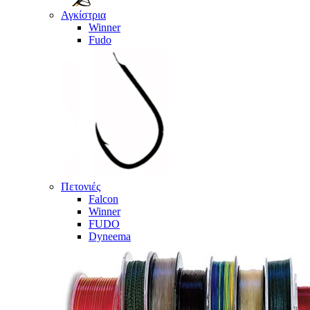
Αγκίστρια
Winner
Fudo
Πετονιές
Falcon
Winner
FUDO
Dyneema