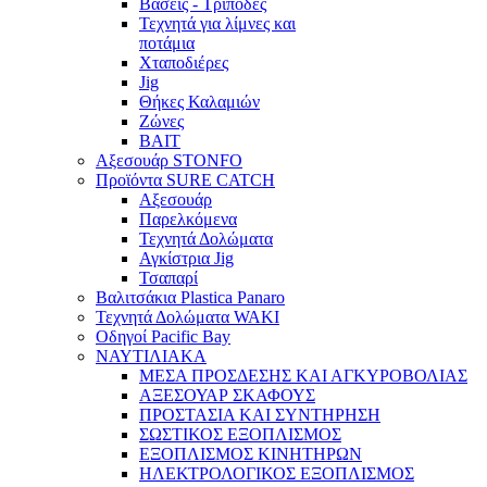
Βάσεις - Τρίποδες
Τεχνητά για λίμνες και
ποτάμια
Χταποδιέρες
Jig
Θήκες Καλαμιών
Ζώνες
BAIT
Αξεσουάρ STONFO
Προϊόντα SURE CATCH
Αξεσουάρ
Παρελκόμενα
Τεχνητά Δολώματα
Αγκίστρια Jig
Τσαπαρί
Βαλιτσάκια Plastica Panaro
Τεχνητά Δολώματα WAKI
Οδηγοί Pacific Bay
ΝΑΥΤΙΛΙΑΚΑ
ΜΕΣΑ ΠΡΟΣΔΕΣΗΣ ΚΑΙ ΑΓΚΥΡΟΒΟΛΙΑΣ
ΑΞΕΣΟΥΑΡ ΣΚΑΦΟΥΣ
ΠΡΟΣΤΑΣΙΑ ΚΑΙ ΣΥΝΤΗΡΗΣΗ
ΣΩΣΤΙΚΟΣ ΕΞΟΠΛΙΣΜΟΣ
ΕΞΟΠΛΙΣΜΟΣ ΚΙΝΗΤΗΡΩΝ
ΗΛΕΚΤΡΟΛΟΓΙΚΟΣ ΕΞΟΠΛΙΣΜΟΣ