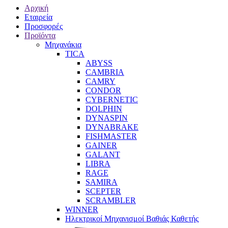
Αρχική
Εταιρεία
Προσφορές
Προϊόντα
Μηχανάκια
TICA
ABYSS
CAMBRIA
CAMRY
CONDOR
CYBERNETIC
DOLPHIN
DYNASPIN
DYNABRAKE
FISHMASTER
GAINER
GALANT
LIBRA
RAGE
SAMIRA
SCEPTER
SCRAMBLER
WINNER
Ηλεκτρικοί Μηχανισμοί Βαθιάς Καθετής