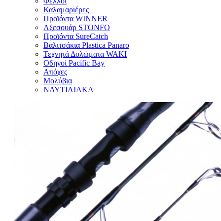
Φελλοί
Καλαμαριέρες
Προϊόντα WINNER
Αξεσουάρ STONFO
Προϊόντα SureCatch
Βαλιτσάκια Plastica Panaro
Τεχνητά Δολώματα WAKI
Οδηγοί Pacific Bay
Απόχες
Μολύβια
ΝΑΥΤΙΛΙΑΚΑ