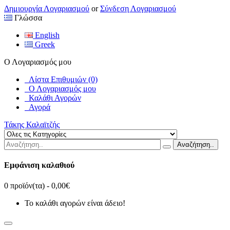
Δημιουργία Λογαριασμού
or
Σύνδεση Λογαριασμού
Γλώσσα
English
Greek
Ο Λογαριασμός μου
Λίστα Επιθυμιών (0)
Ο Λογαριασμός μου
Καλάθι Αγορών
Αγορά
Τάκης Καλαϊτζής
Αναζήτηση..
Εμφάνιση καλαθιού
0 προϊόν(τα) - 0,00€
Το καλάθι αγορών είναι άδειο!