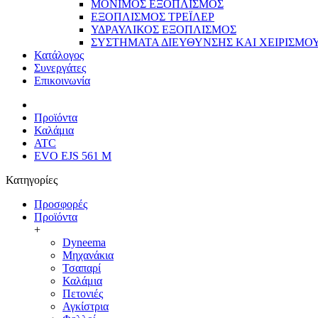
ΜΟΝΙΜΟΣ ΕΞΟΠΛΙΣΜΟΣ
ΕΞΟΠΛΙΣΜΟΣ ΤΡΕΪΛΕΡ
ΥΔΡΑΥΛΙΚΟΣ ΕΞΟΠΛΙΣΜΟΣ
ΣΥΣΤΗΜΑΤΑ ΔΙΕΥΘΥΝΣΗΣ ΚΑΙ ΧΕΙΡΙΣΜΟ
Κατάλογος
Συνεργάτες
Επικοινωνία
Προϊόντα
Καλάμια
ATC
EVO EJS 561 M
Κατηγορίες
Προσφορές
Προϊόντα
+
Dyneema
Μηχανάκια
Τσαπαρί
Καλάμια
Πετονιές
Αγκίστρια