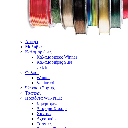
Απόχες
Μολύβια
Καλαμαριέρες
Καλαμαριέρες Winner
Καλαμαριέρες Sure
Catch
Φελλοί
Winner
Venturieri
Ψαράκια Συρτής
Τσαπαρί
Προϊόντα WINNER
Στριφτάρια
Διάφορα Στόπερ
Χάντρες
Αξεσουάρ
Τσάντες