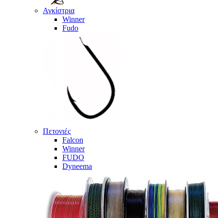
Αγκίστρια
Winner
Fudo
Πετονιές
Falcon
Winner
FUDO
Dyneema