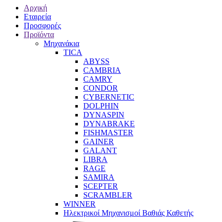
Αρχική
Εταιρεία
Προσφορές
Προϊόντα
Μηχανάκια
TICA
ABYSS
CAMBRIA
CAMRY
CONDOR
CYBERNETIC
DOLPHIN
DYNASPIN
DYNABRAKE
FISHMASTER
GAINER
GALANT
LIBRA
RAGE
SAMIRA
SCEPTER
SCRAMBLER
WINNER
Ηλεκτρικοί Μηχανισμοί Βαθιάς Καθετής