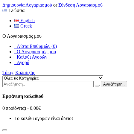
Δημιουργία Λογαριασμού
or
Σύνδεση Λογαριασμού
Γλώσσα
English
Greek
Ο Λογαριασμός μου
Λίστα Επιθυμιών (0)
Ο Λογαριασμός μου
Καλάθι Αγορών
Αγορά
Τάκης Καλαϊτζής
Αναζήτηση..
Εμφάνιση καλαθιού
0 προϊόν(τα) - 0,00€
Το καλάθι αγορών είναι άδειο!