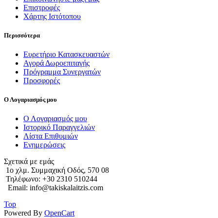
Επιστροφές
Χάρτης Ιστότοπου
Περισσότερα
Ευρετήριο Κατασκευαστών
Αγορά Δωροεπιταγής
Πρόγραμμα Συνεργατών
Προσφορές
Ο Λογαριασμός μου
Ο Λογαριασμός μου
Ιστορικό Παραγγελιών
Λίστα Επιθυμιών
Ενημερώσεις
Σχετικά με εμάς
1o χλμ. Συμμαχική Οδός, 570 08
Τηλέφωνο: +30 2310 510244
Email: info@takiskalaitzis.com
Top
Powered By
OpenCart