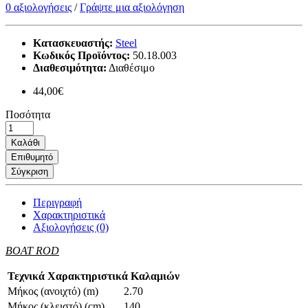
0 αξιολογήσεις
/
Γράψτε μια αξιολόγηση
Κατασκευαστής:
Steel
Κωδικός Προϊόντος:
50.18.003
Διαθεσιμότητα:
Διαθέσιμο
44,00€
Ποσότητα
Καλάθι
Επιθυμητό
Σύγκριση
Περιγραφή
Χαρακτηριστικά
Αξιολογήσεις (0)
BOAT ROD
Τεχνικά Χαρακτηριστικά Καλαμιών
Μήκος (ανοιχτό) (m)
2.70
Μήκος (κλειστό) (cm)
140