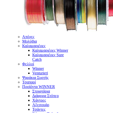
Απόχες
Μολύβια
Καλαμαριέρες
Καλαμαριέρες Winner
Καλαμαριέρες Sure
Catch
Φελλοί
Winner
Venturieri
Ψαράκια Συρτής
Τσαπαρί
Προϊόντα WINNER
Στριφτάρια
Διάφορα Στόπερ
Χάντρες
Αξεσουάρ
Τσάντες