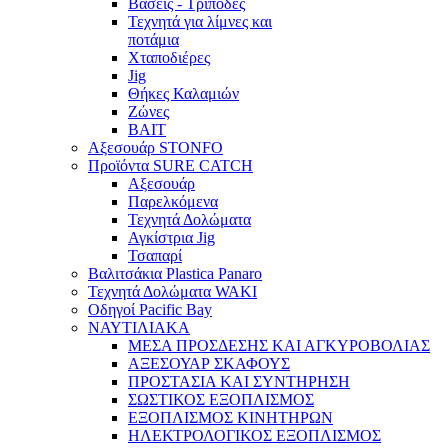
Βάσεις - Τρίποδες
Τεχνητά για λίμνες και
ποτάμια
Χταποδιέρες
Jig
Θήκες Καλαμιών
Ζώνες
BAIT
Αξεσουάρ STONFO
Προϊόντα SURE CATCH
Αξεσουάρ
Παρελκόμενα
Τεχνητά Δολώματα
Αγκίστρια Jig
Τσαπαρί
Βαλιτσάκια Plastica Panaro
Τεχνητά Δολώματα WAKI
Οδηγοί Pacific Bay
ΝΑΥΤΙΛΙΑΚΑ
ΜΕΣΑ ΠΡΟΣΔΕΣΗΣ ΚΑΙ ΑΓΚΥΡΟΒΟΛΙΑΣ
ΑΞΕΣΟΥΑΡ ΣΚΑΦΟΥΣ
ΠΡΟΣΤΑΣΙΑ ΚΑΙ ΣΥΝΤΗΡΗΣΗ
ΣΩΣΤΙΚΟΣ ΕΞΟΠΛΙΣΜΟΣ
ΕΞΟΠΛΙΣΜΟΣ ΚΙΝΗΤΗΡΩΝ
ΗΛΕΚΤΡΟΛΟΓΙΚΟΣ ΕΞΟΠΛΙΣΜΟΣ