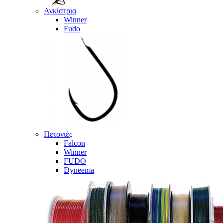
Αγκίστρια
Winner
Fudo
Πετονιές
Falcon
Winner
FUDO
Dyneema