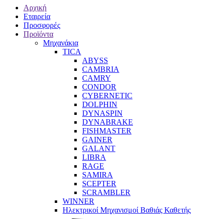
Αρχική
Εταιρεία
Προσφορές
Προϊόντα
Μηχανάκια
TICA
ABYSS
CAMBRIA
CAMRY
CONDOR
CYBERNETIC
DOLPHIN
DYNASPIN
DYNABRAKE
FISHMASTER
GAINER
GALANT
LIBRA
RAGE
SAMIRA
SCEPTER
SCRAMBLER
WINNER
Ηλεκτρικοί Μηχανισμοί Βαθιάς Καθετής