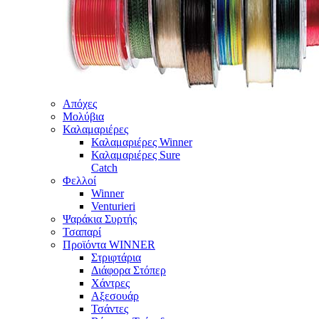
Απόχες
Μολύβια
Καλαμαριέρες
Καλαμαριέρες Winner
Καλαμαριέρες Sure
Catch
Φελλοί
Winner
Venturieri
Ψαράκια Συρτής
Τσαπαρί
Προϊόντα WINNER
Στριφτάρια
Διάφορα Στόπερ
Χάντρες
Αξεσουάρ
Τσάντες