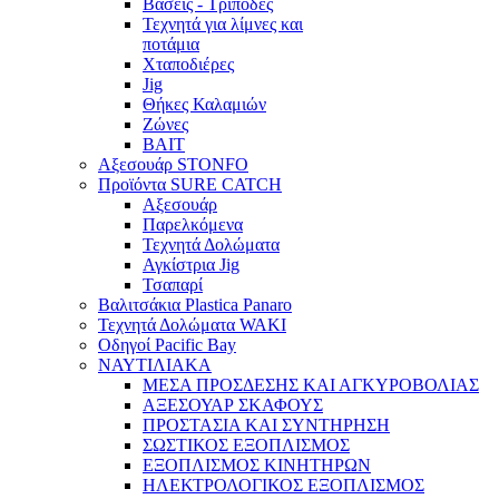
Βάσεις - Τρίποδες
Τεχνητά για λίμνες και
ποτάμια
Χταποδιέρες
Jig
Θήκες Καλαμιών
Ζώνες
BAIT
Αξεσουάρ STONFO
Προϊόντα SURE CATCH
Αξεσουάρ
Παρελκόμενα
Τεχνητά Δολώματα
Αγκίστρια Jig
Τσαπαρί
Βαλιτσάκια Plastica Panaro
Τεχνητά Δολώματα WAKI
Οδηγοί Pacific Bay
ΝΑΥΤΙΛΙΑΚΑ
ΜΕΣΑ ΠΡΟΣΔΕΣΗΣ ΚΑΙ ΑΓΚΥΡΟΒΟΛΙΑΣ
ΑΞΕΣΟΥΑΡ ΣΚΑΦΟΥΣ
ΠΡΟΣΤΑΣΙΑ ΚΑΙ ΣΥΝΤΗΡΗΣΗ
ΣΩΣΤΙΚΟΣ ΕΞΟΠΛΙΣΜΟΣ
ΕΞΟΠΛΙΣΜΟΣ ΚΙΝΗΤΗΡΩΝ
ΗΛΕΚΤΡΟΛΟΓΙΚΟΣ ΕΞΟΠΛΙΣΜΟΣ