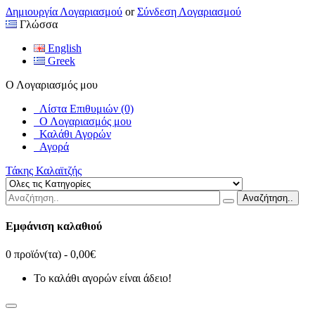
Δημιουργία Λογαριασμού
or
Σύνδεση Λογαριασμού
Γλώσσα
English
Greek
Ο Λογαριασμός μου
Λίστα Επιθυμιών (0)
Ο Λογαριασμός μου
Καλάθι Αγορών
Αγορά
Τάκης Καλαϊτζής
Αναζήτηση..
Εμφάνιση καλαθιού
0 προϊόν(τα) - 0,00€
Το καλάθι αγορών είναι άδειο!