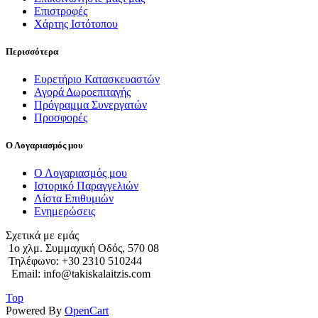
Επιστροφές
Χάρτης Ιστότοπου
Περισσότερα
Ευρετήριο Κατασκευαστών
Αγορά Δωροεπιταγής
Πρόγραμμα Συνεργατών
Προσφορές
Ο Λογαριασμός μου
Ο Λογαριασμός μου
Ιστορικό Παραγγελιών
Λίστα Επιθυμιών
Ενημερώσεις
Σχετικά με εμάς
1o χλμ. Συμμαχική Οδός, 570 08
Τηλέφωνο: +30 2310 510244
Email: info@takiskalaitzis.com
Top
Powered By
OpenCart