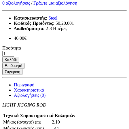
0 αξιολογήσεις
/
Γράψτε μια αξιολόγηση
Κατασκευαστής:
Steel
Κωδικός Προϊόντος:
50.20.001
Διαθεσιμότητα:
2-3 Ημέρες
46,00€
Ποσότητα
Καλάθι
Επιθυμητό
Σύγκριση
Περιγραφή
Χαρακτηριστικά
Αξιολογήσεις (0)
LIGHT JIGGING ROD
Τεχνικά Χαρακτηριστικά Καλαμιών
Μήκος (ανοιχτό) (m)
2.10
Μήκος (κλειστό) (cm)
144