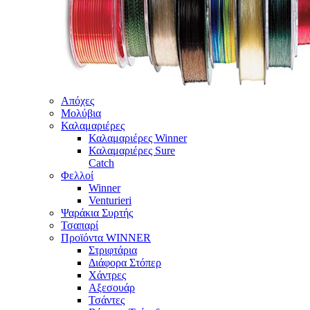
Απόχες
Μολύβια
Καλαμαριέρες
Καλαμαριέρες Winner
Καλαμαριέρες Sure
Catch
Φελλοί
Winner
Venturieri
Ψαράκια Συρτής
Τσαπαρί
Προϊόντα WINNER
Στριφτάρια
Διάφορα Στόπερ
Χάντρες
Αξεσουάρ
Τσάντες