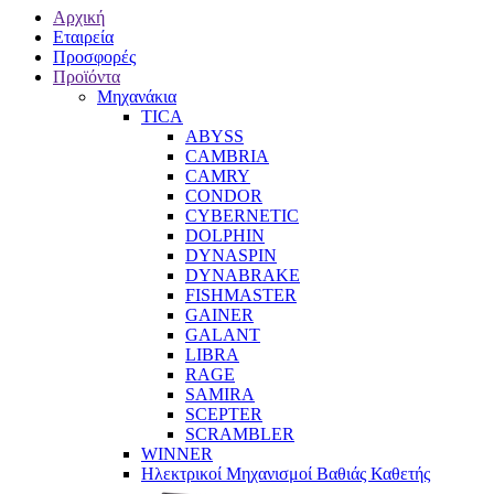
Αρχική
Εταιρεία
Προσφορές
Προϊόντα
Μηχανάκια
TICA
ABYSS
CAMBRIA
CAMRY
CONDOR
CYBERNETIC
DOLPHIN
DYNASPIN
DYNABRAKE
FISHMASTER
GAINER
GALANT
LIBRA
RAGE
SAMIRA
SCEPTER
SCRAMBLER
WINNER
Ηλεκτρικοί Μηχανισμοί Βαθιάς Καθετής