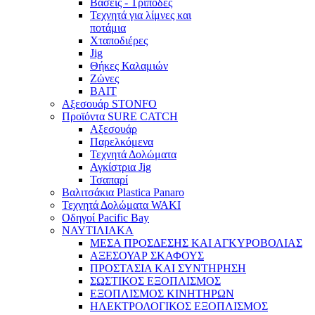
Βάσεις - Τρίποδες
Τεχνητά για λίμνες και
ποτάμια
Χταποδιέρες
Jig
Θήκες Καλαμιών
Ζώνες
BAIT
Αξεσουάρ STONFO
Προϊόντα SURE CATCH
Αξεσουάρ
Παρελκόμενα
Τεχνητά Δολώματα
Αγκίστρια Jig
Τσαπαρί
Βαλιτσάκια Plastica Panaro
Τεχνητά Δολώματα WAKI
Οδηγοί Pacific Bay
ΝΑΥΤΙΛΙΑΚΑ
ΜΕΣΑ ΠΡΟΣΔΕΣΗΣ ΚΑΙ ΑΓΚΥΡΟΒΟΛΙΑΣ
ΑΞΕΣΟΥΑΡ ΣΚΑΦΟΥΣ
ΠΡΟΣΤΑΣΙΑ ΚΑΙ ΣΥΝΤΗΡΗΣΗ
ΣΩΣΤΙΚΟΣ ΕΞΟΠΛΙΣΜΟΣ
ΕΞΟΠΛΙΣΜΟΣ ΚΙΝΗΤΗΡΩΝ
ΗΛΕΚΤΡΟΛΟΓΙΚΟΣ ΕΞΟΠΛΙΣΜΟΣ