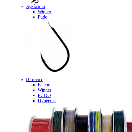
Αγκίστρια
Winner
Fudo
Πετονιές
Falcon
Winner
FUDO
Dyneema