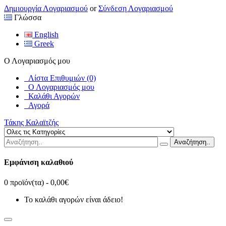
Δημιουργία Λογαριασμού
or
Σύνδεση Λογαριασμού
Γλώσσα
English
Greek
Ο Λογαριασμός μου
Λίστα Επιθυμιών (0)
Ο Λογαριασμός μου
Καλάθι Αγορών
Αγορά
Τάκης Καλαϊτζής
Αναζήτηση..
Εμφάνιση καλαθιού
0 προϊόν(τα) - 0,00€
Το καλάθι αγορών είναι άδειο!