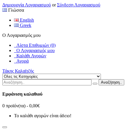
Δημιουργία Λογαριασμού
or
Σύνδεση Λογαριασμού
Γλώσσα
English
Greek
Ο Λογαριασμός μου
Λίστα Επιθυμιών (0)
Ο Λογαριασμός μου
Καλάθι Αγορών
Αγορά
Τάκης Καλαϊτζής
Αναζήτηση..
Εμφάνιση καλαθιού
0 προϊόν(τα) - 0,00€
Το καλάθι αγορών είναι άδειο!