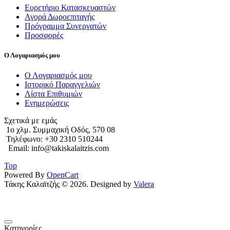
Ευρετήριο Κατασκευαστών
Αγορά Δωροεπιταγής
Πρόγραμμα Συνεργατών
Προσφορές
Ο Λογαριασμός μου
Ο Λογαριασμός μου
Ιστορικό Παραγγελιών
Λίστα Επιθυμιών
Ενημερώσεις
Σχετικά με εμάς
1o χλμ. Συμμαχική Οδός, 570 08
Τηλέφωνο: +30 2310 510244
Email: info@takiskalaitzis.com
Top
Powered By
OpenCart
Τάκης Καλαϊτζής © 2026. Designed by
Valera
Κατηγορίες