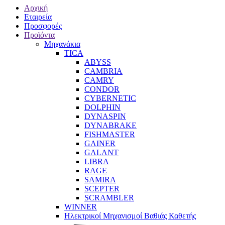
Αρχική
Εταιρεία
Προσφορές
Προϊόντα
Μηχανάκια
TICA
ABYSS
CAMBRIA
CAMRY
CONDOR
CYBERNETIC
DOLPHIN
DYNASPIN
DYNABRAKE
FISHMASTER
GAINER
GALANT
LIBRA
RAGE
SAMIRA
SCEPTER
SCRAMBLER
WINNER
Ηλεκτρικοί Μηχανισμοί Βαθιάς Καθετής