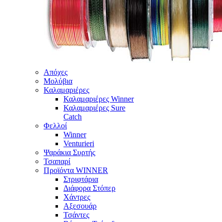
Απόχες
Μολύβια
Καλαμαριέρες
Καλαμαριέρες Winner
Καλαμαριέρες Sure
Catch
Φελλοί
Winner
Venturieri
Ψαράκια Συρτής
Τσαπαρί
Προϊόντα WINNER
Στριφτάρια
Διάφορα Στόπερ
Χάντρες
Αξεσουάρ
Τσάντες