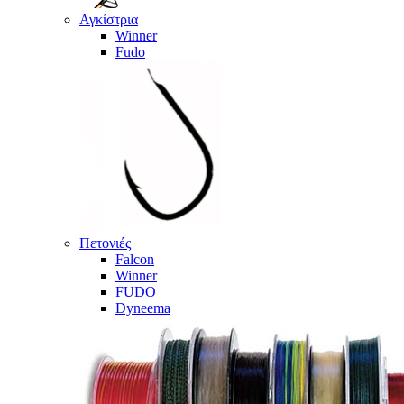
Αγκίστρια
Winner
Fudo
Πετονιές
Falcon
Winner
FUDO
Dyneema