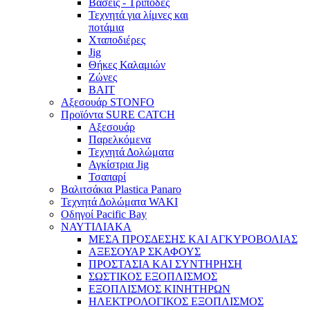
Βάσεις - Τρίποδες
Τεχνητά για λίμνες και
ποτάμια
Χταποδιέρες
Jig
Θήκες Καλαμιών
Ζώνες
BAIT
Αξεσουάρ STONFO
Προϊόντα SURE CATCH
Αξεσουάρ
Παρελκόμενα
Τεχνητά Δολώματα
Αγκίστρια Jig
Τσαπαρί
Βαλιτσάκια Plastica Panaro
Τεχνητά Δολώματα WAKI
Οδηγοί Pacific Bay
ΝΑΥΤΙΛΙΑΚΑ
ΜΕΣΑ ΠΡΟΣΔΕΣΗΣ ΚΑΙ ΑΓΚΥΡΟΒΟΛΙΑΣ
ΑΞΕΣΟΥΑΡ ΣΚΑΦΟΥΣ
ΠΡΟΣΤΑΣΙΑ ΚΑΙ ΣΥΝΤΗΡΗΣΗ
ΣΩΣΤΙΚΟΣ ΕΞΟΠΛΙΣΜΟΣ
ΕΞΟΠΛΙΣΜΟΣ ΚΙΝΗΤΗΡΩΝ
ΗΛΕΚΤΡΟΛΟΓΙΚΟΣ ΕΞΟΠΛΙΣΜΟΣ