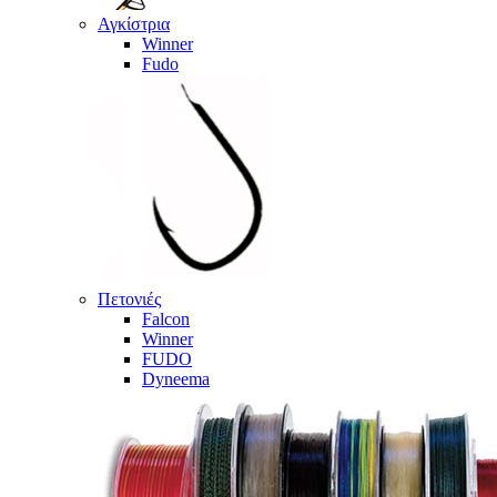
Αγκίστρια
Winner
Fudo
Πετονιές
Falcon
Winner
FUDO
Dyneema