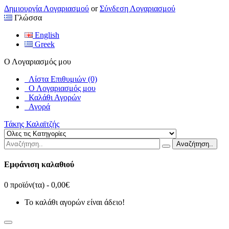
Δημιουργία Λογαριασμού
or
Σύνδεση Λογαριασμού
Γλώσσα
English
Greek
Ο Λογαριασμός μου
Λίστα Επιθυμιών (0)
Ο Λογαριασμός μου
Καλάθι Αγορών
Αγορά
Τάκης Καλαϊτζής
Αναζήτηση..
Εμφάνιση καλαθιού
0 προϊόν(τα) - 0,00€
Το καλάθι αγορών είναι άδειο!