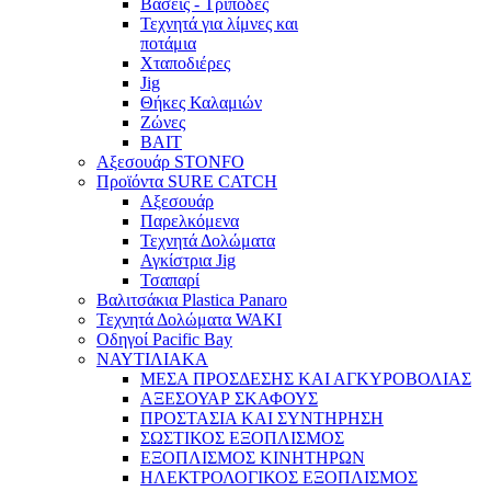
Βάσεις - Τρίποδες
Τεχνητά για λίμνες και
ποτάμια
Χταποδιέρες
Jig
Θήκες Καλαμιών
Ζώνες
BAIT
Αξεσουάρ STONFO
Προϊόντα SURE CATCH
Αξεσουάρ
Παρελκόμενα
Τεχνητά Δολώματα
Αγκίστρια Jig
Τσαπαρί
Βαλιτσάκια Plastica Panaro
Τεχνητά Δολώματα WAKI
Οδηγοί Pacific Bay
ΝΑΥΤΙΛΙΑΚΑ
ΜΕΣΑ ΠΡΟΣΔΕΣΗΣ ΚΑΙ ΑΓΚΥΡΟΒΟΛΙΑΣ
ΑΞΕΣΟΥΑΡ ΣΚΑΦΟΥΣ
ΠΡΟΣΤΑΣΙΑ ΚΑΙ ΣΥΝΤΗΡΗΣΗ
ΣΩΣΤΙΚΟΣ ΕΞΟΠΛΙΣΜΟΣ
ΕΞΟΠΛΙΣΜΟΣ ΚΙΝΗΤΗΡΩΝ
ΗΛΕΚΤΡΟΛΟΓΙΚΟΣ ΕΞΟΠΛΙΣΜΟΣ