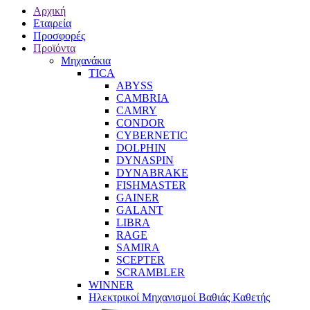
Αρχική
Εταιρεία
Προσφορές
Προϊόντα
Μηχανάκια
TICA
ABYSS
CAMBRIA
CAMRY
CONDOR
CYBERNETIC
DOLPHIN
DYNASPIN
DYNABRAKE
FISHMASTER
GAINER
GALANT
LIBRA
RAGE
SAMIRA
SCEPTER
SCRAMBLER
WINNER
Ηλεκτρικοί Μηχανισμοί Βαθιάς Καθετής