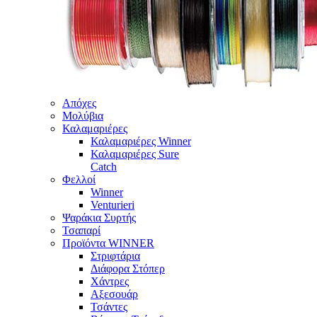
Απόχες
Μολύβια
Καλαμαριέρες
Καλαμαριέρες Winner
Καλαμαριέρες Sure
Catch
Φελλοί
Winner
Venturieri
Ψαράκια Συρτής
Τσαπαρί
Προϊόντα WINNER
Στριφτάρια
Διάφορα Στόπερ
Χάντρες
Αξεσουάρ
Τσάντες