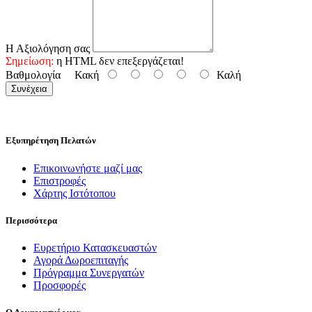
Η Αξιολόγηση σας
Σημείωση:
η HTML δεν επεξεργάζεται!
Βαθμολογία
Κακή
Καλή
Συνέχεια
Εξυπηρέτηση Πελατών
Επικοινωνήστε μαζί μας
Επιστροφές
Χάρτης Ιστότοπου
Περισσότερα
Ευρετήριο Κατασκευαστών
Αγορά Δωροεπιταγής
Πρόγραμμα Συνεργατών
Προσφορές