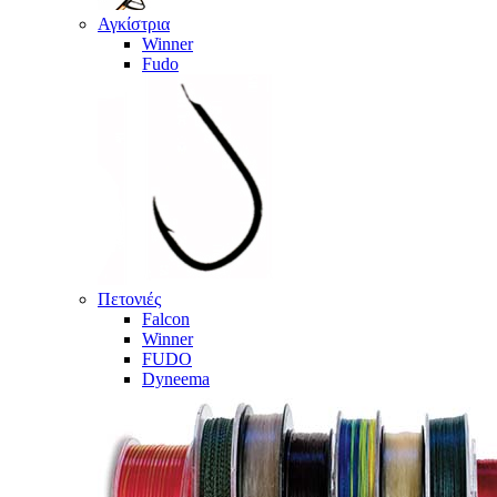
Αγκίστρια
Winner
Fudo
Πετονιές
Falcon
Winner
FUDO
Dyneema