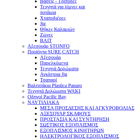
Βάσεις - Τρίποδες
Τεχνητά για λίμνες και
ποτάμια
Χταποδιέρες
Jig
Θήκες Καλαμιών
Ζώνες
BAIT
Αξεσουάρ STONFO
Προϊόντα SURE CATCH
Αξεσουάρ
Παρελκόμενα
Τεχνητά Δολώματα
Αγκίστρια Jig
Τσαπαρί
Βαλιτσάκια Plastica Panaro
Τεχνητά Δολώματα WAKI
Οδηγοί Pacific Bay
ΝΑΥΤΙΛΙΑΚΑ
ΜΕΣΑ ΠΡΟΣΔΕΣΗΣ ΚΑΙ ΑΓΚΥΡΟΒΟΛΙΑΣ
ΑΞΕΣΟΥΑΡ ΣΚΑΦΟΥΣ
ΠΡΟΣΤΑΣΙΑ ΚΑΙ ΣΥΝΤΗΡΗΣΗ
ΣΩΣΤΙΚΟΣ ΕΞΟΠΛΙΣΜΟΣ
ΕΞΟΠΛΙΣΜΟΣ ΚΙΝΗΤΗΡΩΝ
ΗΛΕΚΤΡΟΛΟΓΙΚΟΣ ΕΞΟΠΛΙΣΜΟΣ