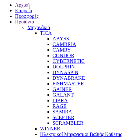
Αρχική
Εταιρεία
Προσφορές
Προϊόντα
Μηχανάκια
TICA
ABYSS
CAMBRIA
CAMRY
CONDOR
CYBERNETIC
DOLPHIN
DYNASPIN
DYNABRAKE
FISHMASTER
GAINER
GALANT
LIBRA
RAGE
SAMIRA
SCEPTER
SCRAMBLER
WINNER
Ηλεκτρικοί Μηχανισμοί Βαθιάς Καθετής