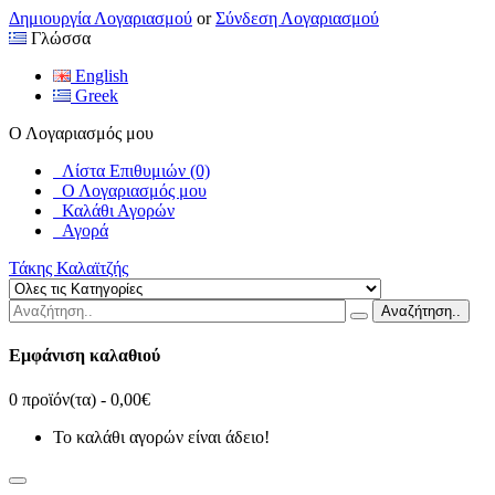
Δημιουργία Λογαριασμού
or
Σύνδεση Λογαριασμού
Γλώσσα
English
Greek
Ο Λογαριασμός μου
Λίστα Επιθυμιών (0)
Ο Λογαριασμός μου
Καλάθι Αγορών
Αγορά
Τάκης Καλαϊτζής
Αναζήτηση..
Εμφάνιση καλαθιού
0 προϊόν(τα) - 0,00€
Το καλάθι αγορών είναι άδειο!