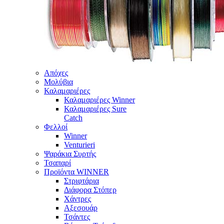
Απόχες
Μολύβια
Καλαμαριέρες
Καλαμαριέρες Winner
Καλαμαριέρες Sure
Catch
Φελλοί
Winner
Venturieri
Ψαράκια Συρτής
Τσαπαρί
Προϊόντα WINNER
Στριφτάρια
Διάφορα Στόπερ
Χάντρες
Αξεσουάρ
Τσάντες