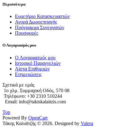
Περισσότερα
Ευρετήριο Κατασκευαστών
Αγορά Δωροεπιταγής
Πρόγραμμα Συνεργατών
Προσφορές
Ο Λογαριασμός μου
Ο Λογαριασμός μου
Ιστορικό Παραγγελιών
Λίστα Επιθυμιών
Ενημερώσεις
Σχετικά με εμάς
1o χλμ. Συμμαχική Οδός, 570 08
Τηλέφωνο: +30 2310 510244
Email: info@takiskalaitzis.com
Top
Powered By
OpenCart
Τάκης Καλαϊτζής © 2026. Designed by
Valera