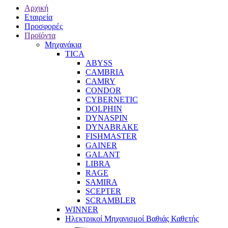
Αρχική
Εταιρεία
Προσφορές
Προϊόντα
Μηχανάκια
TICA
ABYSS
CAMBRIA
CAMRY
CONDOR
CYBERNETIC
DOLPHIN
DYNASPIN
DYNABRAKE
FISHMASTER
GAINER
GALANT
LIBRA
RAGE
SAMIRA
SCEPTER
SCRAMBLER
WINNER
Ηλεκτρικοί Μηχανισμοί Βαθιάς Καθετής