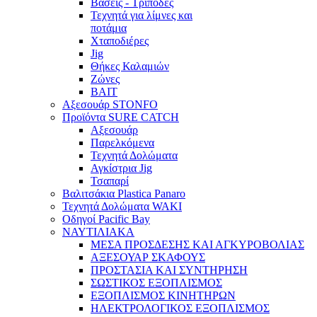
Βάσεις - Τρίποδες
Τεχνητά για λίμνες και
ποτάμια
Χταποδιέρες
Jig
Θήκες Καλαμιών
Ζώνες
BAIT
Αξεσουάρ STONFO
Προϊόντα SURE CATCH
Αξεσουάρ
Παρελκόμενα
Τεχνητά Δολώματα
Αγκίστρια Jig
Τσαπαρί
Βαλιτσάκια Plastica Panaro
Τεχνητά Δολώματα WAKI
Οδηγοί Pacific Bay
ΝΑΥΤΙΛΙΑΚΑ
ΜΕΣΑ ΠΡΟΣΔΕΣΗΣ ΚΑΙ ΑΓΚΥΡΟΒΟΛΙΑΣ
ΑΞΕΣΟΥΑΡ ΣΚΑΦΟΥΣ
ΠΡΟΣΤΑΣΙΑ ΚΑΙ ΣΥΝΤΗΡΗΣΗ
ΣΩΣΤΙΚΟΣ ΕΞΟΠΛΙΣΜΟΣ
ΕΞΟΠΛΙΣΜΟΣ ΚΙΝΗΤΗΡΩΝ
ΗΛΕΚΤΡΟΛΟΓΙΚΟΣ ΕΞΟΠΛΙΣΜΟΣ