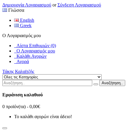
Δημιουργία Λογαριασμού
or
Σύνδεση Λογαριασμού
Γλώσσα
English
Greek
Ο Λογαριασμός μου
Λίστα Επιθυμιών (0)
Ο Λογαριασμός μου
Καλάθι Αγορών
Αγορά
Τάκης Καλαϊτζής
Αναζήτηση..
Εμφάνιση καλαθιού
0 προϊόν(τα) - 0,00€
Το καλάθι αγορών είναι άδειο!