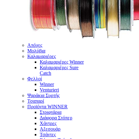
Απόχες
Μολύβια
Καλαμαριέρες
Καλαμαριέρες Winner
Καλαμαριέρες Sure
Catch
Φελλοί
Winner
Venturieri
Ψαράκια Συρτής
Τσαπαρί
Προϊόντα WINNER
Στριφτάρια
Διάφορα Στόπερ
Χάντρες
Αξεσουάρ
Τσάντες