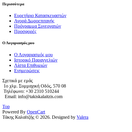
Περισσότερα
Ευρετήριο Κατασκευαστών
Αγορά Δωροεπιταγής
Πρόγραμμα Συνεργατών
Προσφορές
Ο Λογαριασμός μου
Ο Λογαριασμός μου
Ιστορικό Παραγγελιών
Λίστα Επιθυμιών
Ενημερώσεις
Σχετικά με εμάς
1o χλμ. Συμμαχική Οδός, 570 08
Τηλέφωνο: +30 2310 510244
Email: info@takiskalaitzis.com
Top
Powered By
OpenCart
Τάκης Καλαϊτζής © 2026. Designed by
Valera