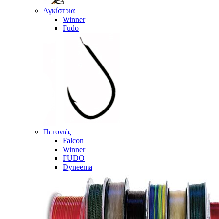
Αγκίστρια
Winner
Fudo
Πετονιές
Falcon
Winner
FUDO
Dyneema