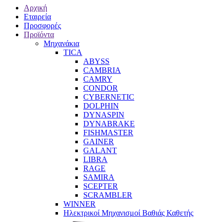
Αρχική
Εταιρεία
Προσφορές
Προϊόντα
Μηχανάκια
TICA
ABYSS
CAMBRIA
CAMRY
CONDOR
CYBERNETIC
DOLPHIN
DYNASPIN
DYNABRAKE
FISHMASTER
GAINER
GALANT
LIBRA
RAGE
SAMIRA
SCEPTER
SCRAMBLER
WINNER
Ηλεκτρικοί Μηχανισμοί Βαθιάς Καθετής