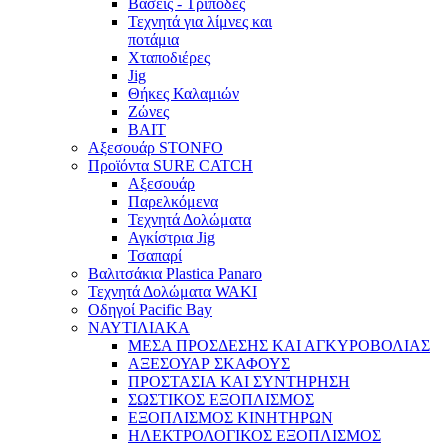
Βάσεις - Τρίποδες
Τεχνητά για λίμνες και
ποτάμια
Χταποδιέρες
Jig
Θήκες Καλαμιών
Ζώνες
BAIT
Αξεσουάρ STONFO
Προϊόντα SURE CATCH
Αξεσουάρ
Παρελκόμενα
Τεχνητά Δολώματα
Αγκίστρια Jig
Τσαπαρί
Βαλιτσάκια Plastica Panaro
Τεχνητά Δολώματα WAKI
Οδηγοί Pacific Bay
ΝΑΥΤΙΛΙΑΚΑ
ΜΕΣΑ ΠΡΟΣΔΕΣΗΣ ΚΑΙ ΑΓΚΥΡΟΒΟΛΙΑΣ
ΑΞΕΣΟΥΑΡ ΣΚΑΦΟΥΣ
ΠΡΟΣΤΑΣΙΑ ΚΑΙ ΣΥΝΤΗΡΗΣΗ
ΣΩΣΤΙΚΟΣ ΕΞΟΠΛΙΣΜΟΣ
ΕΞΟΠΛΙΣΜΟΣ ΚΙΝΗΤΗΡΩΝ
ΗΛΕΚΤΡΟΛΟΓΙΚΟΣ ΕΞΟΠΛΙΣΜΟΣ