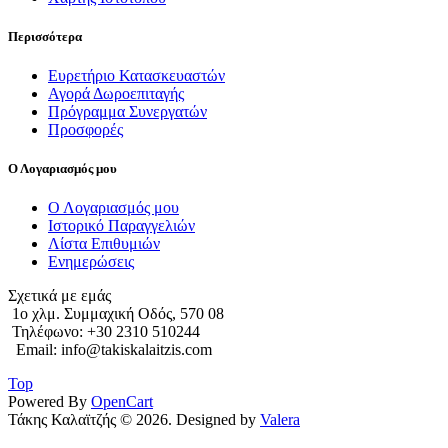
Περισσότερα
Ευρετήριο Κατασκευαστών
Αγορά Δωροεπιταγής
Πρόγραμμα Συνεργατών
Προσφορές
Ο Λογαριασμός μου
Ο Λογαριασμός μου
Ιστορικό Παραγγελιών
Λίστα Επιθυμιών
Ενημερώσεις
Σχετικά με εμάς
1o χλμ. Συμμαχική Οδός, 570 08
Τηλέφωνο: +30 2310 510244
Email: info@takiskalaitzis.com
Top
Powered By
OpenCart
Τάκης Καλαϊτζής © 2026. Designed by
Valera