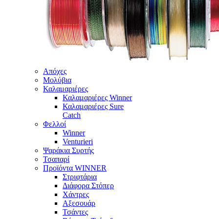
Απόχες
Μολύβια
Καλαμαριέρες
Καλαμαριέρες Winner
Καλαμαριέρες Sure
Catch
Φελλοί
Winner
Venturieri
Ψαράκια Συρτής
Τσαπαρί
Προϊόντα WINNER
Στριφτάρια
Διάφορα Στόπερ
Χάντρες
Αξεσουάρ
Τσάντες