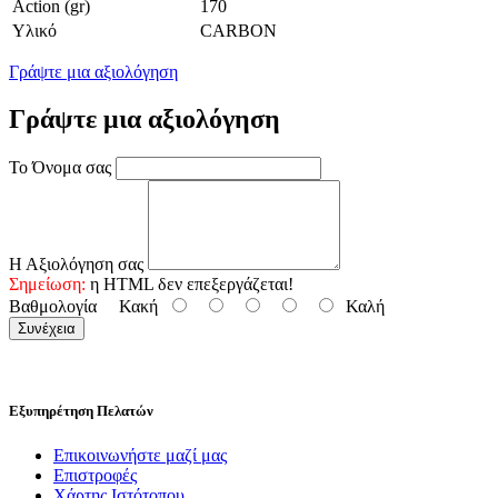
Action (gr)
170
Υλικό
CARBON
Γράψτε μια αξιολόγηση
Γράψτε μια αξιολόγηση
Το Όνομα σας
Η Αξιολόγηση σας
Σημείωση:
η HTML δεν επεξεργάζεται!
Βαθμολογία
Κακή
Καλή
Συνέχεια
Εξυπηρέτηση Πελατών
Επικοινωνήστε μαζί μας
Επιστροφές
Χάρτης Ιστότοπου