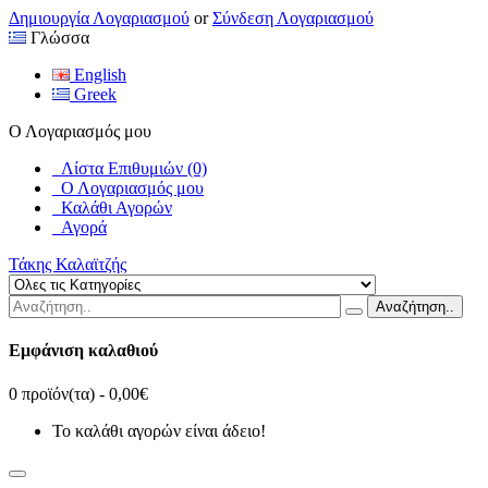
Δημιουργία Λογαριασμού
or
Σύνδεση Λογαριασμού
Γλώσσα
English
Greek
Ο Λογαριασμός μου
Λίστα Επιθυμιών (0)
Ο Λογαριασμός μου
Καλάθι Αγορών
Αγορά
Τάκης Καλαϊτζής
Αναζήτηση..
Εμφάνιση καλαθιού
0 προϊόν(τα) - 0,00€
Το καλάθι αγορών είναι άδειο!