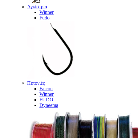
Αγκίστρια
Winner
Fudo
Πετονιές
Falcon
Winner
FUDO
Dyneema