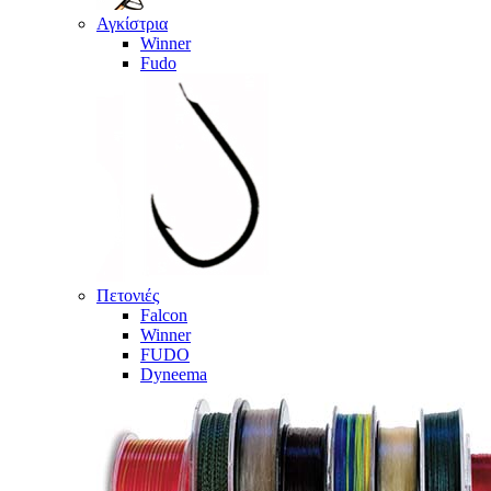
Αγκίστρια
Winner
Fudo
Πετονιές
Falcon
Winner
FUDO
Dyneema