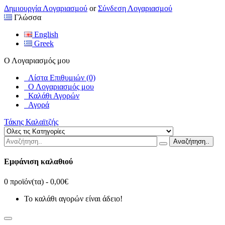
Δημιουργία Λογαριασμού
or
Σύνδεση Λογαριασμού
Γλώσσα
English
Greek
Ο Λογαριασμός μου
Λίστα Επιθυμιών (0)
Ο Λογαριασμός μου
Καλάθι Αγορών
Αγορά
Τάκης Καλαϊτζής
Αναζήτηση..
Εμφάνιση καλαθιού
0 προϊόν(τα) - 0,00€
Το καλάθι αγορών είναι άδειο!