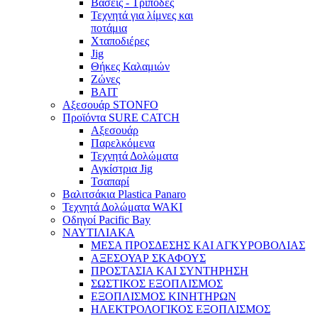
Βάσεις - Τρίποδες
Τεχνητά για λίμνες και
ποτάμια
Χταποδιέρες
Jig
Θήκες Καλαμιών
Ζώνες
BAIT
Αξεσουάρ STONFO
Προϊόντα SURE CATCH
Αξεσουάρ
Παρελκόμενα
Τεχνητά Δολώματα
Αγκίστρια Jig
Τσαπαρί
Βαλιτσάκια Plastica Panaro
Τεχνητά Δολώματα WAKI
Οδηγοί Pacific Bay
ΝΑΥΤΙΛΙΑΚΑ
ΜΕΣΑ ΠΡΟΣΔΕΣΗΣ ΚΑΙ ΑΓΚΥΡΟΒΟΛΙΑΣ
ΑΞΕΣΟΥΑΡ ΣΚΑΦΟΥΣ
ΠΡΟΣΤΑΣΙΑ ΚΑΙ ΣΥΝΤΗΡΗΣΗ
ΣΩΣΤΙΚΟΣ ΕΞΟΠΛΙΣΜΟΣ
ΕΞΟΠΛΙΣΜΟΣ ΚΙΝΗΤΗΡΩΝ
ΗΛΕΚΤΡΟΛΟΓΙΚΟΣ ΕΞΟΠΛΙΣΜΟΣ