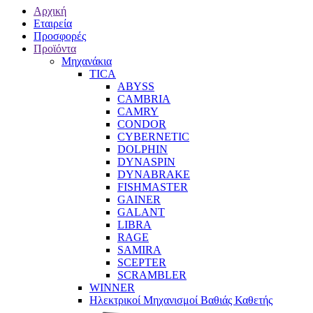
Αρχική
Εταιρεία
Προσφορές
Προϊόντα
Μηχανάκια
TICA
ABYSS
CAMBRIA
CAMRY
CONDOR
CYBERNETIC
DOLPHIN
DYNASPIN
DYNABRAKE
FISHMASTER
GAINER
GALANT
LIBRA
RAGE
SAMIRA
SCEPTER
SCRAMBLER
WINNER
Ηλεκτρικοί Μηχανισμοί Βαθιάς Καθετής