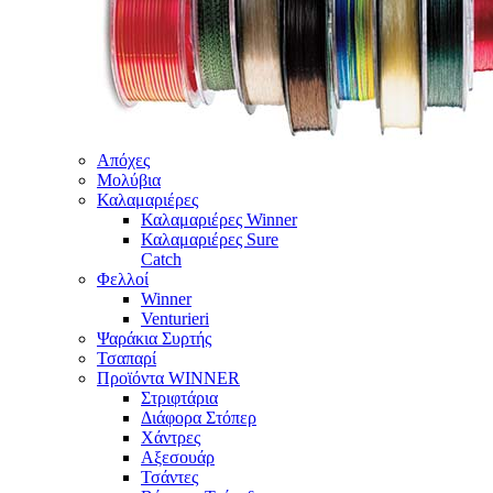
Απόχες
Μολύβια
Καλαμαριέρες
Καλαμαριέρες Winner
Καλαμαριέρες Sure
Catch
Φελλοί
Winner
Venturieri
Ψαράκια Συρτής
Τσαπαρί
Προϊόντα WINNER
Στριφτάρια
Διάφορα Στόπερ
Χάντρες
Αξεσουάρ
Τσάντες