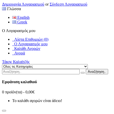
Δημιουργία Λογαριασμού
or
Σύνδεση Λογαριασμού
Γλώσσα
English
Greek
Ο Λογαριασμός μου
Λίστα Επιθυμιών (0)
Ο Λογαριασμός μου
Καλάθι Αγορών
Αγορά
Τάκης Καλαϊτζής
Αναζήτηση..
Εμφάνιση καλαθιού
0 προϊόν(τα) - 0,00€
Το καλάθι αγορών είναι άδειο!