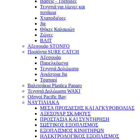
Βάσεις - Τρίποδες
Τεχνητά για λίμνες και
ποτάμια
Χταποδιέρες
Jig
Θήκες Καλαμιών
Ζώνες
BAIT
Αξεσουάρ STONFO
Προϊόντα SURE CATCH
Αξεσουάρ
Παρελκόμενα
Τεχνητά Δολώματα
Αγκίστρια Jig
Τσαπαρί
Βαλιτσάκια Plastica Panaro
Τεχνητά Δολώματα WAKI
Οδηγοί Pacific Bay
ΝΑΥΤΙΛΙΑΚΑ
ΜΕΣΑ ΠΡΟΣΔΕΣΗΣ ΚΑΙ ΑΓΚΥΡΟΒΟΛΙΑΣ
ΑΞΕΣΟΥΑΡ ΣΚΑΦΟΥΣ
ΠΡΟΣΤΑΣΙΑ ΚΑΙ ΣΥΝΤΗΡΗΣΗ
ΣΩΣΤΙΚΟΣ ΕΞΟΠΛΙΣΜΟΣ
ΕΞΟΠΛΙΣΜΟΣ ΚΙΝΗΤΗΡΩΝ
ΗΛΕΚΤΡΟΛΟΓΙΚΟΣ ΕΞΟΠΛΙΣΜΟΣ