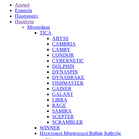
Αρχική
Εταιρεία
Προσφορές
Προϊόντα
Μηχανάκια
TICA
ABYSS
CAMBRIA
CAMRY
CONDOR
CYBERNETIC
DOLPHIN
DYNASPIN
DYNABRAKE
FISHMASTER
GAINER
GALANT
LIBRA
RAGE
SAMIRA
SCEPTER
SCRAMBLER
WINNER
Ηλεκτρικοί Μηχανισμοί Βαθιάς Καθετής