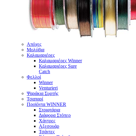
Απόχες
Μολύβια
Καλαμαριέρες
Καλαμαριέρες Winner
Καλαμαριέρες Sure
Catch
Φελλοί
Winner
Venturieri
Ψαράκια Συρτής
Τσαπαρί
Προϊόντα WINNER
Στριφτάρια
Διάφορα Στόπερ
Χάντρες
Αξεσουάρ
Τσάντες