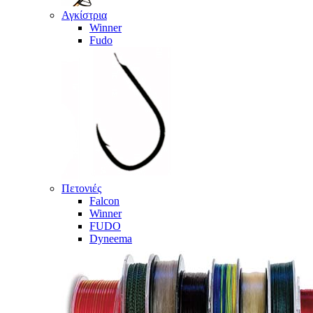
Αγκίστρια
Winner
Fudo
Πετονιές
Falcon
Winner
FUDO
Dyneema