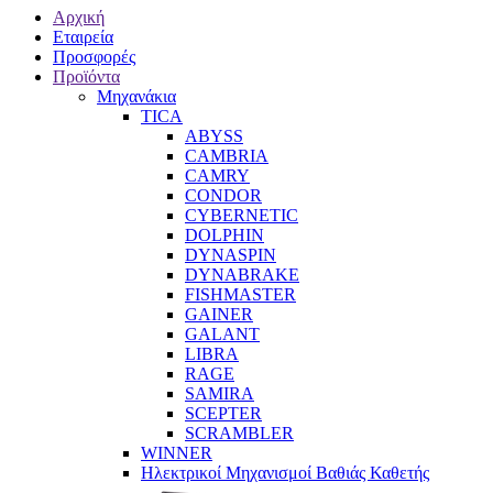
Αρχική
Εταιρεία
Προσφορές
Προϊόντα
Μηχανάκια
TICA
ABYSS
CAMBRIA
CAMRY
CONDOR
CYBERNETIC
DOLPHIN
DYNASPIN
DYNABRAKE
FISHMASTER
GAINER
GALANT
LIBRA
RAGE
SAMIRA
SCEPTER
SCRAMBLER
WINNER
Ηλεκτρικοί Μηχανισμοί Βαθιάς Καθετής