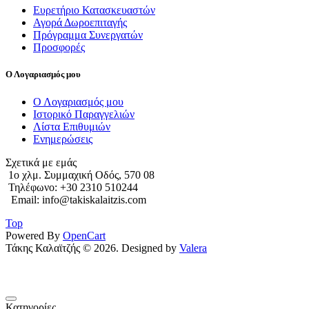
Ευρετήριο Κατασκευαστών
Αγορά Δωροεπιταγής
Πρόγραμμα Συνεργατών
Προσφορές
Ο Λογαριασμός μου
Ο Λογαριασμός μου
Ιστορικό Παραγγελιών
Λίστα Επιθυμιών
Ενημερώσεις
Σχετικά με εμάς
1o χλμ. Συμμαχική Οδός, 570 08
Τηλέφωνο: +30 2310 510244
Email: info@takiskalaitzis.com
Top
Powered By
OpenCart
Τάκης Καλαϊτζής © 2026. Designed by
Valera
Κατηγορίες