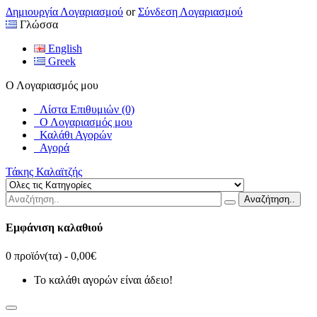
Δημιουργία Λογαριασμού
or
Σύνδεση Λογαριασμού
Γλώσσα
English
Greek
Ο Λογαριασμός μου
Λίστα Επιθυμιών (0)
Ο Λογαριασμός μου
Καλάθι Αγορών
Αγορά
Τάκης Καλαϊτζής
Αναζήτηση..
Εμφάνιση καλαθιού
0 προϊόν(τα) - 0,00€
Το καλάθι αγορών είναι άδειο!