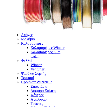
Απόχες
Μολύβια
Καλαμαριέρες
Καλαμαριέρες Winner
Καλαμαριέρες Sure
Catch
Φελλοί
Winner
Venturieri
Ψαράκια Συρτής
Τσαπαρί
Προϊόντα WINNER
Στριφτάρια
Διάφορα Στόπερ
Χάντρες
Αξεσουάρ
Τσάντες