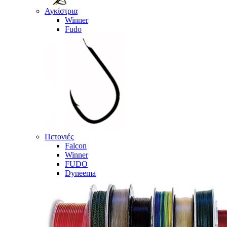
Αγκίστρια
Winner
Fudo
Πετονιές
Falcon
Winner
FUDO
Dyneema