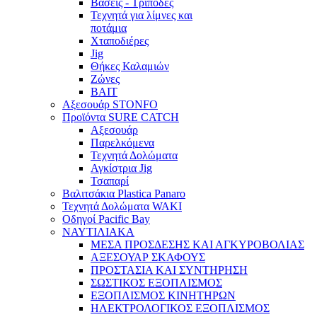
Βάσεις - Τρίποδες
Τεχνητά για λίμνες και
ποτάμια
Χταποδιέρες
Jig
Θήκες Καλαμιών
Ζώνες
BAIT
Αξεσουάρ STONFO
Προϊόντα SURE CATCH
Αξεσουάρ
Παρελκόμενα
Τεχνητά Δολώματα
Αγκίστρια Jig
Τσαπαρί
Βαλιτσάκια Plastica Panaro
Τεχνητά Δολώματα WAKI
Οδηγοί Pacific Bay
ΝΑΥΤΙΛΙΑΚΑ
ΜΕΣΑ ΠΡΟΣΔΕΣΗΣ ΚΑΙ ΑΓΚΥΡΟΒΟΛΙΑΣ
ΑΞΕΣΟΥΑΡ ΣΚΑΦΟΥΣ
ΠΡΟΣΤΑΣΙΑ ΚΑΙ ΣΥΝΤΗΡΗΣΗ
ΣΩΣΤΙΚΟΣ ΕΞΟΠΛΙΣΜΟΣ
ΕΞΟΠΛΙΣΜΟΣ ΚΙΝΗΤΗΡΩΝ
ΗΛΕΚΤΡΟΛΟΓΙΚΟΣ ΕΞΟΠΛΙΣΜΟΣ