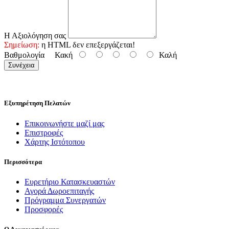
Η Αξιολόγηση σας
Σημείωση:
η HTML δεν επεξεργάζεται!
Βαθμολογία
Κακή
Καλή
Συνέχεια
Εξυπηρέτηση Πελατών
Επικοινωνήστε μαζί μας
Επιστροφές
Χάρτης Ιστότοπου
Περισσότερα
Ευρετήριο Κατασκευαστών
Αγορά Δωροεπιταγής
Πρόγραμμα Συνεργατών
Προσφορές