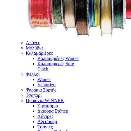
Απόχες
Μολύβια
Καλαμαριέρες
Καλαμαριέρες Winner
Καλαμαριέρες Sure
Catch
Φελλοί
Winner
Venturieri
Ψαράκια Συρτής
Τσαπαρί
Προϊόντα WINNER
Στριφτάρια
Διάφορα Στόπερ
Χάντρες
Αξεσουάρ
Τσάντες