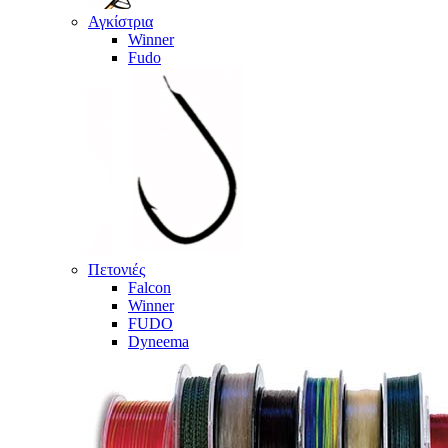
Αγκίστρια
Winner
Fudo
Πετονιές
Falcon
Winner
FUDO
Dyneema