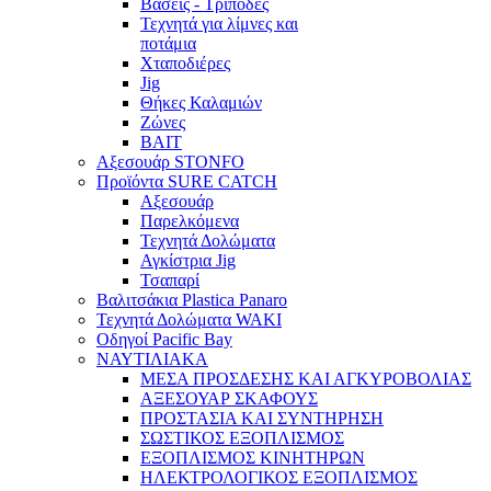
Βάσεις - Τρίποδες
Τεχνητά για λίμνες και
ποτάμια
Χταποδιέρες
Jig
Θήκες Καλαμιών
Ζώνες
BAIT
Αξεσουάρ STONFO
Προϊόντα SURE CATCH
Αξεσουάρ
Παρελκόμενα
Τεχνητά Δολώματα
Αγκίστρια Jig
Τσαπαρί
Βαλιτσάκια Plastica Panaro
Τεχνητά Δολώματα WAKI
Οδηγοί Pacific Bay
ΝΑΥΤΙΛΙΑΚΑ
ΜΕΣΑ ΠΡΟΣΔΕΣΗΣ ΚΑΙ ΑΓΚΥΡΟΒΟΛΙΑΣ
ΑΞΕΣΟΥΑΡ ΣΚΑΦΟΥΣ
ΠΡΟΣΤΑΣΙΑ ΚΑΙ ΣΥΝΤΗΡΗΣΗ
ΣΩΣΤΙΚΟΣ ΕΞΟΠΛΙΣΜΟΣ
ΕΞΟΠΛΙΣΜΟΣ ΚΙΝΗΤΗΡΩΝ
ΗΛΕΚΤΡΟΛΟΓΙΚΟΣ ΕΞΟΠΛΙΣΜΟΣ