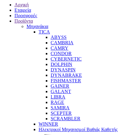
Αρχική
Εταιρεία
Προσφορές
Προϊόντα
Μηχανάκια
TICA
ABYSS
CAMBRIA
CAMRY
CONDOR
CYBERNETIC
DOLPHIN
DYNASPIN
DYNABRAKE
FISHMASTER
GAINER
GALANT
LIBRA
RAGE
SAMIRA
SCEPTER
SCRAMBLER
WINNER
Ηλεκτρικοί Μηχανισμοί Βαθιάς Καθετής