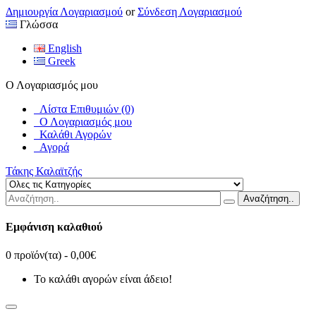
Δημιουργία Λογαριασμού
or
Σύνδεση Λογαριασμού
Γλώσσα
English
Greek
Ο Λογαριασμός μου
Λίστα Επιθυμιών (0)
Ο Λογαριασμός μου
Καλάθι Αγορών
Αγορά
Τάκης Καλαϊτζής
Αναζήτηση..
Εμφάνιση καλαθιού
0 προϊόν(τα) - 0,00€
Το καλάθι αγορών είναι άδειο!