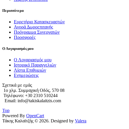
Περισσότερα
Ευρετήριο Κατασκευαστών
Αγορά Δωροεπιταγής
Πρόγραμμα Συνεργατών
Προσφορές
Ο Λογαριασμός μου
Ο Λογαριασμός μου
Ιστορικό Παραγγελιών
Λίστα Επιθυμιών
Ενημερώσεις
Σχετικά με εμάς
1o χλμ. Συμμαχική Οδός, 570 08
Τηλέφωνο: +30 2310 510244
Email: info@takiskalaitzis.com
Top
Powered By
OpenCart
Τάκης Καλαϊτζής © 2026. Designed by
Valera