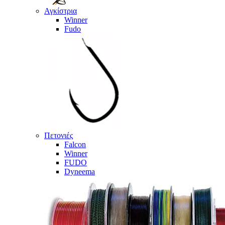
Αγκίστρια
Winner
Fudo
Πετονιές
Falcon
Winner
FUDO
Dyneema