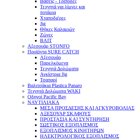
Βάσεις - Τρίποδες
Τεχνητά για λίμνες και
ποτάμια
Χταποδιέρες
Jig
Θήκες Καλαμιών
Ζώνες
BAIT
Αξεσουάρ STONFO
Προϊόντα SURE CATCH
Αξεσουάρ
Παρελκόμενα
Τεχνητά Δολώματα
Αγκίστρια Jig
Τσαπαρί
Βαλιτσάκια Plastica Panaro
Τεχνητά Δολώματα WAKI
Οδηγοί Pacific Bay
ΝΑΥΤΙΛΙΑΚΑ
ΜΕΣΑ ΠΡΟΣΔΕΣΗΣ ΚΑΙ ΑΓΚΥΡΟΒΟΛΙΑΣ
ΑΞΕΣΟΥΑΡ ΣΚΑΦΟΥΣ
ΠΡΟΣΤΑΣΙΑ ΚΑΙ ΣΥΝΤΗΡΗΣΗ
ΣΩΣΤΙΚΟΣ ΕΞΟΠΛΙΣΜΟΣ
ΕΞΟΠΛΙΣΜΟΣ ΚΙΝΗΤΗΡΩΝ
ΗΛΕΚΤΡΟΛΟΓΙΚΟΣ ΕΞΟΠΛΙΣΜΟΣ