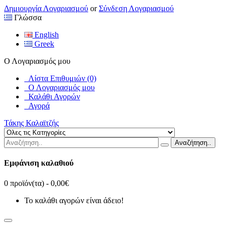
Δημιουργία Λογαριασμού
or
Σύνδεση Λογαριασμού
Γλώσσα
English
Greek
Ο Λογαριασμός μου
Λίστα Επιθυμιών (0)
Ο Λογαριασμός μου
Καλάθι Αγορών
Αγορά
Τάκης Καλαϊτζής
Αναζήτηση..
Εμφάνιση καλαθιού
0 προϊόν(τα) - 0,00€
Το καλάθι αγορών είναι άδειο!