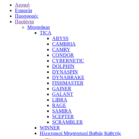
Αρχική
Εταιρεία
Προσφορές
Προϊόντα
Μηχανάκια
TICA
ABYSS
CAMBRIA
CAMRY
CONDOR
CYBERNETIC
DOLPHIN
DYNASPIN
DYNABRAKE
FISHMASTER
GAINER
GALANT
LIBRA
RAGE
SAMIRA
SCEPTER
SCRAMBLER
WINNER
Ηλεκτρικοί Μηχανισμοί Βαθιάς Καθετής