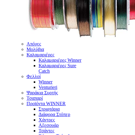
Απόχες
Μολύβια
Καλαμαριέρες
Καλαμαριέρες Winner
Καλαμαριέρες Sure
Catch
Φελλοί
Winner
Venturieri
Ψαράκια Συρτής
Τσαπαρί
Προϊόντα WINNER
Στριφτάρια
Διάφορα Στόπερ
Χάντρες
Αξεσουάρ
Τσάντες