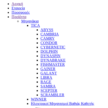
Αρχική
Εταιρεία
Προσφορές
Προϊόντα
Μηχανάκια
TICA
ABYSS
CAMBRIA
CAMRY
CONDOR
CYBERNETIC
DOLPHIN
DYNASPIN
DYNABRAKE
FISHMASTER
GAINER
GALANT
LIBRA
RAGE
SAMIRA
SCEPTER
SCRAMBLER
WINNER
Ηλεκτρικοί Μηχανισμοί Βαθιάς Καθετής