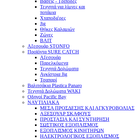
Βάσεις - Τρίποδες
Τεχνητά για λίμνες και
ποτάμια
Χταποδιέρες
Jig
Θήκες Καλαμιών
Ζώνες
BAIT
Αξεσουάρ STONFO
Προϊόντα SURE CATCH
Αξεσουάρ
Παρελκόμενα
Τεχνητά Δολώματα
Αγκίστρια Jig
Τσαπαρί
Βαλιτσάκια Plastica Panaro
Τεχνητά Δολώματα WAKI
Οδηγοί Pacific Bay
ΝΑΥΤΙΛΙΑΚΑ
ΜΕΣΑ ΠΡΟΣΔΕΣΗΣ ΚΑΙ ΑΓΚΥΡΟΒΟΛΙΑΣ
ΑΞΕΣΟΥΑΡ ΣΚΑΦΟΥΣ
ΠΡΟΣΤΑΣΙΑ ΚΑΙ ΣΥΝΤΗΡΗΣΗ
ΣΩΣΤΙΚΟΣ ΕΞΟΠΛΙΣΜΟΣ
ΕΞΟΠΛΙΣΜΟΣ ΚΙΝΗΤΗΡΩΝ
ΗΛΕΚΤΡΟΛΟΓΙΚΟΣ ΕΞΟΠΛΙΣΜΟΣ