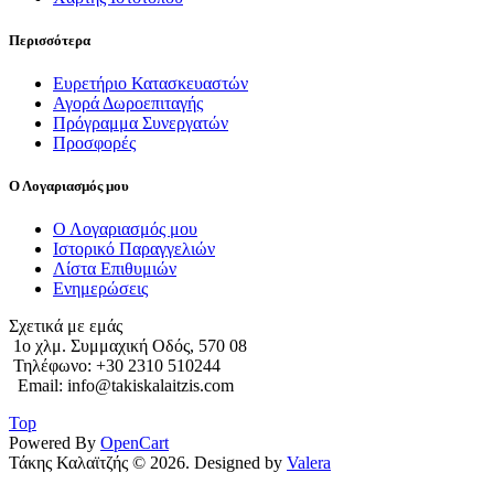
Περισσότερα
Ευρετήριο Κατασκευαστών
Αγορά Δωροεπιταγής
Πρόγραμμα Συνεργατών
Προσφορές
Ο Λογαριασμός μου
Ο Λογαριασμός μου
Ιστορικό Παραγγελιών
Λίστα Επιθυμιών
Ενημερώσεις
Σχετικά με εμάς
1o χλμ. Συμμαχική Οδός, 570 08
Τηλέφωνο: +30 2310 510244
Email: info@takiskalaitzis.com
Top
Powered By
OpenCart
Τάκης Καλαϊτζής © 2026. Designed by
Valera