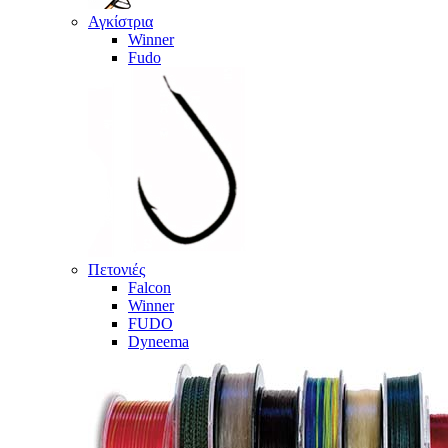
Αγκίστρια
Winner
Fudo
Πετονιές
Falcon
Winner
FUDO
Dyneema