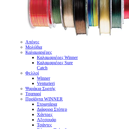
Απόχες
Μολύβια
Καλαμαριέρες
Καλαμαριέρες Winner
Καλαμαριέρες Sure
Catch
Φελλοί
Winner
Venturieri
Ψαράκια Συρτής
Τσαπαρί
Προϊόντα WINNER
Στριφτάρια
Διάφορα Στόπερ
Χάντρες
Αξεσουάρ
Τσάντες