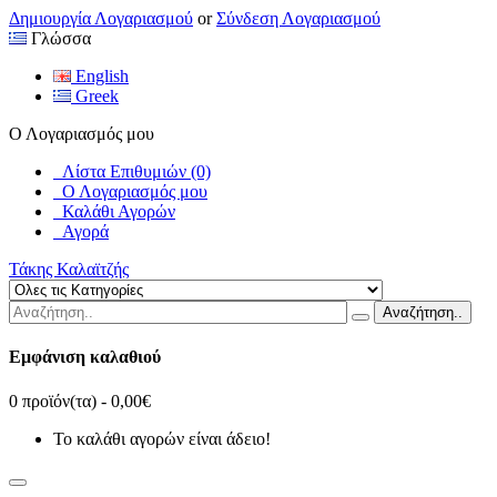
Δημιουργία Λογαριασμού
or
Σύνδεση Λογαριασμού
Γλώσσα
English
Greek
Ο Λογαριασμός μου
Λίστα Επιθυμιών (0)
Ο Λογαριασμός μου
Καλάθι Αγορών
Αγορά
Τάκης Καλαϊτζής
Αναζήτηση..
Εμφάνιση καλαθιού
0 προϊόν(τα) - 0,00€
Το καλάθι αγορών είναι άδειο!