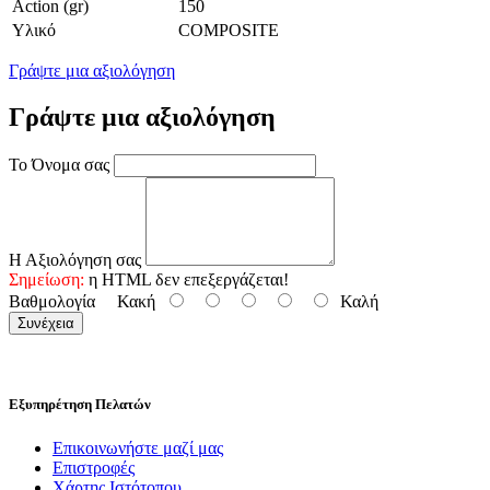
Action (gr)
150
Υλικό
COMPOSITE
Γράψτε μια αξιολόγηση
Γράψτε μια αξιολόγηση
Το Όνομα σας
Η Αξιολόγηση σας
Σημείωση:
η HTML δεν επεξεργάζεται!
Βαθμολογία
Κακή
Καλή
Συνέχεια
Εξυπηρέτηση Πελατών
Επικοινωνήστε μαζί μας
Επιστροφές
Χάρτης Ιστότοπου