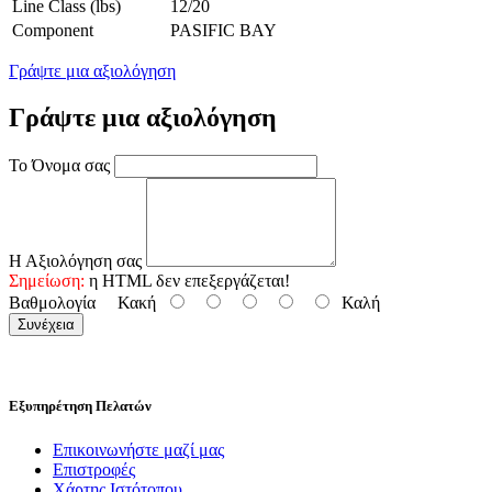
Line Class (lbs)
12/20
Component
PASIFIC BAY
Γράψτε μια αξιολόγηση
Γράψτε μια αξιολόγηση
Το Όνομα σας
Η Αξιολόγηση σας
Σημείωση:
η HTML δεν επεξεργάζεται!
Βαθμολογία
Κακή
Καλή
Συνέχεια
Εξυπηρέτηση Πελατών
Επικοινωνήστε μαζί μας
Επιστροφές
Χάρτης Ιστότοπου