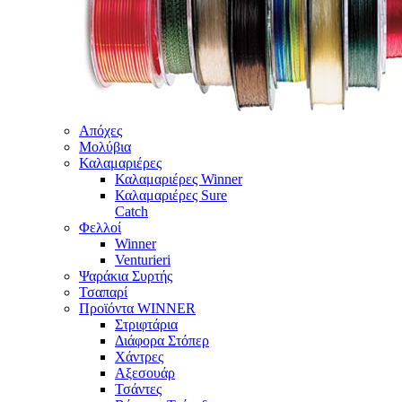
Απόχες
Μολύβια
Καλαμαριέρες
Καλαμαριέρες Winner
Καλαμαριέρες Sure
Catch
Φελλοί
Winner
Venturieri
Ψαράκια Συρτής
Τσαπαρί
Προϊόντα WINNER
Στριφτάρια
Διάφορα Στόπερ
Χάντρες
Αξεσουάρ
Τσάντες