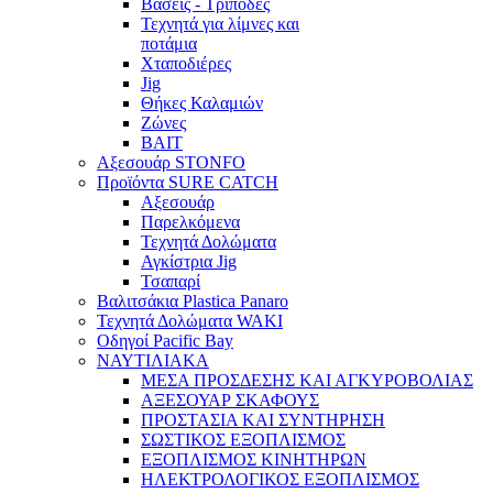
Βάσεις - Τρίποδες
Τεχνητά για λίμνες και
ποτάμια
Χταποδιέρες
Jig
Θήκες Καλαμιών
Ζώνες
BAIT
Αξεσουάρ STONFO
Προϊόντα SURE CATCH
Αξεσουάρ
Παρελκόμενα
Τεχνητά Δολώματα
Αγκίστρια Jig
Τσαπαρί
Βαλιτσάκια Plastica Panaro
Τεχνητά Δολώματα WAKI
Οδηγοί Pacific Bay
ΝΑΥΤΙΛΙΑΚΑ
ΜΕΣΑ ΠΡΟΣΔΕΣΗΣ ΚΑΙ ΑΓΚΥΡΟΒΟΛΙΑΣ
ΑΞΕΣΟΥΑΡ ΣΚΑΦΟΥΣ
ΠΡΟΣΤΑΣΙΑ ΚΑΙ ΣΥΝΤΗΡΗΣΗ
ΣΩΣΤΙΚΟΣ ΕΞΟΠΛΙΣΜΟΣ
ΕΞΟΠΛΙΣΜΟΣ ΚΙΝΗΤΗΡΩΝ
ΗΛΕΚΤΡΟΛΟΓΙΚΟΣ ΕΞΟΠΛΙΣΜΟΣ