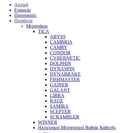
Αρχική
Εταιρεία
Προσφορές
Προϊόντα
Μηχανάκια
TICA
ABYSS
CAMBRIA
CAMRY
CONDOR
CYBERNETIC
DOLPHIN
DYNASPIN
DYNABRAKE
FISHMASTER
GAINER
GALANT
LIBRA
RAGE
SAMIRA
SCEPTER
SCRAMBLER
WINNER
Ηλεκτρικοί Μηχανισμοί Βαθιάς Καθετής