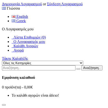
Δημιουργία Λογαριασμού
or
Σύνδεση Λογαριασμού
Γλώσσα
English
Greek
Ο Λογαριασμός μου
Λίστα Επιθυμιών (0)
Ο Λογαριασμός μου
Καλάθι Αγορών
Αγορά
Τάκης Καλαϊτζής
Αναζήτηση..
Εμφάνιση καλαθιού
0 προϊόν(τα) - 0,00€
Το καλάθι αγορών είναι άδειο!