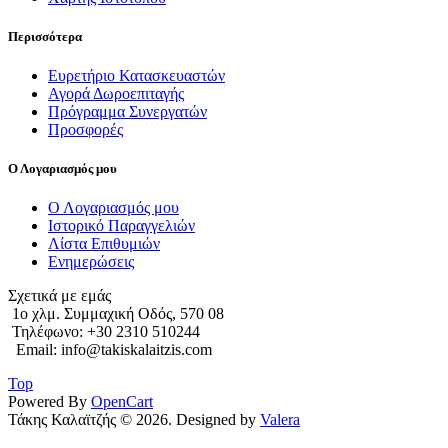
Περισσότερα
Ευρετήριο Κατασκευαστών
Αγορά Δωροεπιταγής
Πρόγραμμα Συνεργατών
Προσφορές
Ο Λογαριασμός μου
Ο Λογαριασμός μου
Ιστορικό Παραγγελιών
Λίστα Επιθυμιών
Ενημερώσεις
Σχετικά με εμάς
1o χλμ. Συμμαχική Οδός, 570 08
Τηλέφωνο: +30 2310 510244
Email: info@takiskalaitzis.com
Top
Powered By
OpenCart
Τάκης Καλαϊτζής © 2026. Designed by
Valera