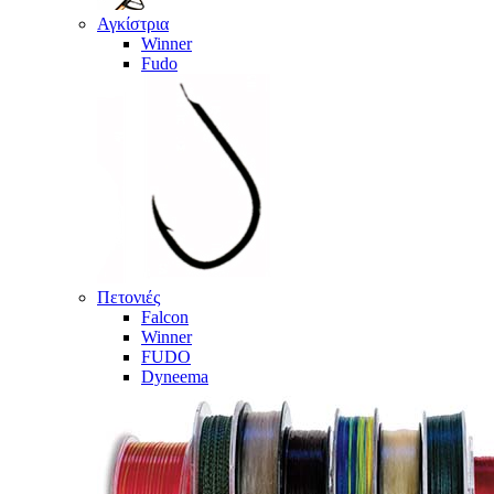
Αγκίστρια
Winner
Fudo
Πετονιές
Falcon
Winner
FUDO
Dyneema