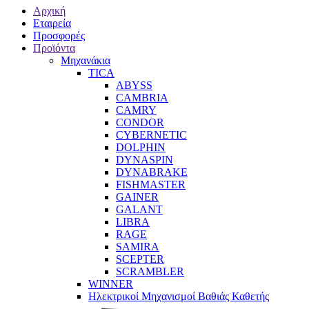
Αρχική
Εταιρεία
Προσφορές
Προϊόντα
Μηχανάκια
TICA
ABYSS
CAMBRIA
CAMRY
CONDOR
CYBERNETIC
DOLPHIN
DYNASPIN
DYNABRAKE
FISHMASTER
GAINER
GALANT
LIBRA
RAGE
SAMIRA
SCEPTER
SCRAMBLER
WINNER
Ηλεκτρικοί Μηχανισμοί Βαθιάς Καθετής