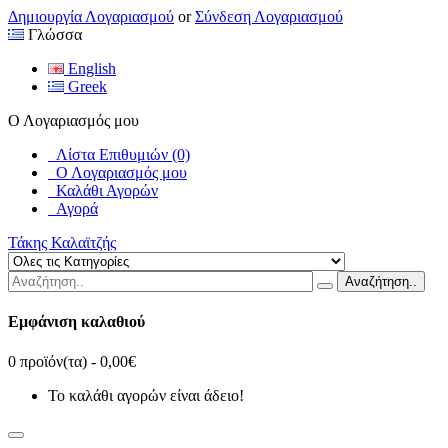
Δημιουργία Λογαριασμού
or
Σύνδεση Λογαριασμού
Γλώσσα
English
Greek
Ο Λογαριασμός μου
Λίστα Επιθυμιών (0)
Ο Λογαριασμός μου
Καλάθι Αγορών
Αγορά
Τάκης Καλαϊτζής
Αναζήτηση..
Εμφάνιση καλαθιού
0 προϊόν(τα) - 0,00€
Το καλάθι αγορών είναι άδειο!