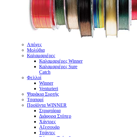
Απόχες
Μολύβια
Καλαμαριέρες
Καλαμαριέρες Winner
Καλαμαριέρες Sure
Catch
Φελλοί
Winner
Venturieri
Ψαράκια Συρτής
Τσαπαρί
Προϊόντα WINNER
Στριφτάρια
Διάφορα Στόπερ
Χάντρες
Αξεσουάρ
Τσάντες