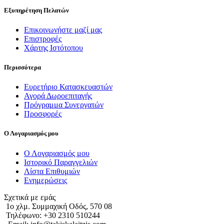
Εξυπηρέτηση Πελατών
Επικοινωνήστε μαζί μας
Επιστροφές
Χάρτης Ιστότοπου
Περισσότερα
Ευρετήριο Κατασκευαστών
Αγορά Δωροεπιταγής
Πρόγραμμα Συνεργατών
Προσφορές
Ο Λογαριασμός μου
Ο Λογαριασμός μου
Ιστορικό Παραγγελιών
Λίστα Επιθυμιών
Ενημερώσεις
Σχετικά με εμάς
1o χλμ. Συμμαχική Οδός, 570 08
Τηλέφωνο: +30 2310 510244