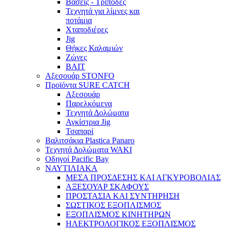
Βάσεις - Τρίποδες
Τεχνητά για λίμνες και
ποτάμια
Χταποδιέρες
Jig
Θήκες Καλαμιών
Ζώνες
BAIT
Αξεσουάρ STONFO
Προϊόντα SURE CATCH
Αξεσουάρ
Παρελκόμενα
Τεχνητά Δολώματα
Αγκίστρια Jig
Τσαπαρί
Βαλιτσάκια Plastica Panaro
Τεχνητά Δολώματα WAKI
Οδηγοί Pacific Bay
ΝΑΥΤΙΛΙΑΚΑ
ΜΕΣΑ ΠΡΟΣΔΕΣΗΣ ΚΑΙ ΑΓΚΥΡΟΒΟΛΙΑΣ
ΑΞΕΣΟΥΑΡ ΣΚΑΦΟΥΣ
ΠΡΟΣΤΑΣΙΑ ΚΑΙ ΣΥΝΤΗΡΗΣΗ
ΣΩΣΤΙΚΟΣ ΕΞΟΠΛΙΣΜΟΣ
ΕΞΟΠΛΙΣΜΟΣ ΚΙΝΗΤΗΡΩΝ
ΗΛΕΚΤΡΟΛΟΓΙΚΟΣ ΕΞΟΠΛΙΣΜΟΣ