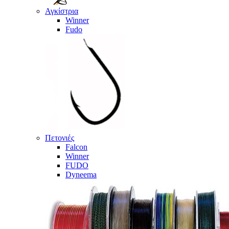
Αγκίστρια
Winner
Fudo
Πετονιές
Falcon
Winner
FUDO
Dyneema