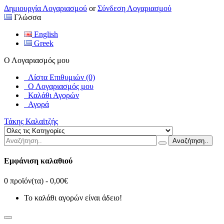
Δημιουργία Λογαριασμού
or
Σύνδεση Λογαριασμού
Γλώσσα
English
Greek
Ο Λογαριασμός μου
Λίστα Επιθυμιών (0)
Ο Λογαριασμός μου
Καλάθι Αγορών
Αγορά
Τάκης Καλαϊτζής
Αναζήτηση..
Εμφάνιση καλαθιού
0 προϊόν(τα) - 0,00€
Το καλάθι αγορών είναι άδειο!