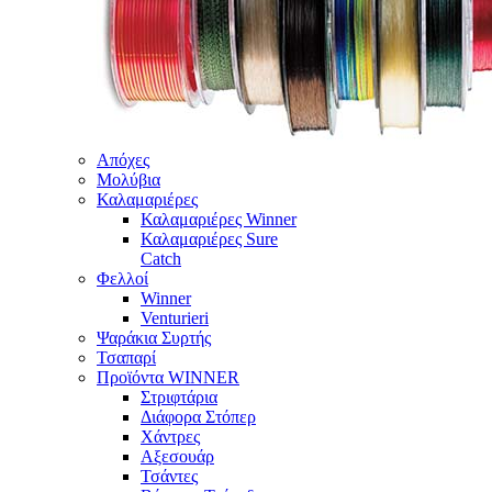
Απόχες
Μολύβια
Καλαμαριέρες
Καλαμαριέρες Winner
Καλαμαριέρες Sure
Catch
Φελλοί
Winner
Venturieri
Ψαράκια Συρτής
Τσαπαρί
Προϊόντα WINNER
Στριφτάρια
Διάφορα Στόπερ
Χάντρες
Αξεσουάρ
Τσάντες