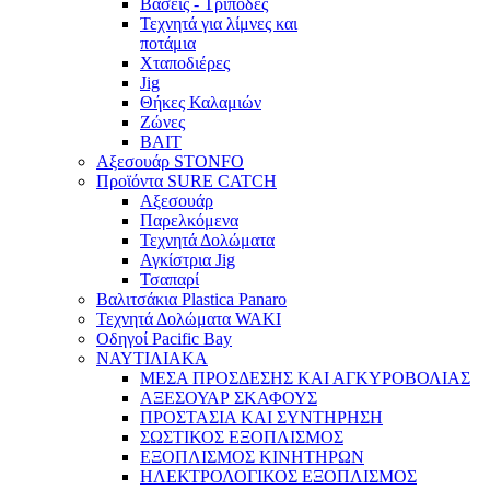
Βάσεις - Τρίποδες
Τεχνητά για λίμνες και
ποτάμια
Χταποδιέρες
Jig
Θήκες Καλαμιών
Ζώνες
BAIT
Αξεσουάρ STONFO
Προϊόντα SURE CATCH
Αξεσουάρ
Παρελκόμενα
Τεχνητά Δολώματα
Αγκίστρια Jig
Τσαπαρί
Βαλιτσάκια Plastica Panaro
Τεχνητά Δολώματα WAKI
Οδηγοί Pacific Bay
ΝΑΥΤΙΛΙΑΚΑ
ΜΕΣΑ ΠΡΟΣΔΕΣΗΣ ΚΑΙ ΑΓΚΥΡΟΒΟΛΙΑΣ
ΑΞΕΣΟΥΑΡ ΣΚΑΦΟΥΣ
ΠΡΟΣΤΑΣΙΑ ΚΑΙ ΣΥΝΤΗΡΗΣΗ
ΣΩΣΤΙΚΟΣ ΕΞΟΠΛΙΣΜΟΣ
ΕΞΟΠΛΙΣΜΟΣ ΚΙΝΗΤΗΡΩΝ
ΗΛΕΚΤΡΟΛΟΓΙΚΟΣ ΕΞΟΠΛΙΣΜΟΣ