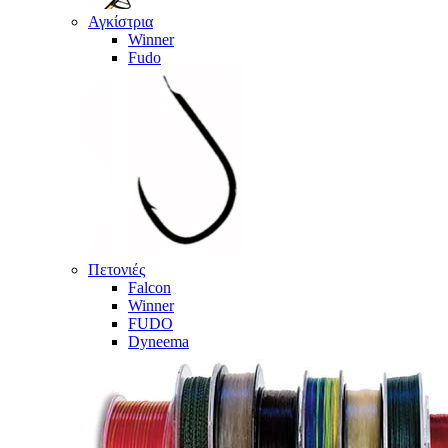
Αγκίστρια
Winner
Fudo
Πετονιές
Falcon
Winner
FUDO
Dyneema