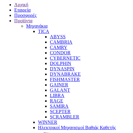
Αρχική
Εταιρεία
Προσφορές
Προϊόντα
Μηχανάκια
TICA
ABYSS
CAMBRIA
CAMRY
CONDOR
CYBERNETIC
DOLPHIN
DYNASPIN
DYNABRAKE
FISHMASTER
GAINER
GALANT
LIBRA
RAGE
SAMIRA
SCEPTER
SCRAMBLER
WINNER
Ηλεκτρικοί Μηχανισμοί Βαθιάς Καθετής